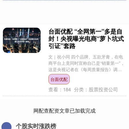
台面优配 “全网第一”多是自
封！央视曝光电商“萝卜坑式
引证”套路
文｜祝小同 四个品牌、五款牙膏，在电
商平台上竟同时宣称自己是“销量第一”，
这是央视记者在《每周质量报告》调查
中发现的一个荒诞场景。然而，这五款
台面优配
产品各自戴着专属“....
查看：
184
分类：
股票投资公司
网配查配资文章已加载完成
个股实时涨跌榜