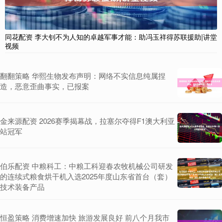
同花配资 李大钊不为人知的卓越军事才能：助冯玉祥得苏联援助|讲堂
视频
翻翻策略 华熙生物发布声明：网络不实信息纯属捏
造，恶意歪曲事实，已报案
金来源配资 2026赛季揭幕战，拉塞尔夺得F1澳大利亚
站冠军
伯乐配资 中粮科工：中粮工科迎春农牧机械公司研发
的连续式粮食烘干机入选2025年度山东省首台（套）
技术装备产品
恒盈策略 消费增速加快 旅游发展良好 前八个月我市