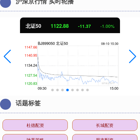
沪深京行情 实时轮播
北证50
1122.88
-11.37
-1.00%
话题标签
杜德配资
长城配资
驰赢策略
股市配资