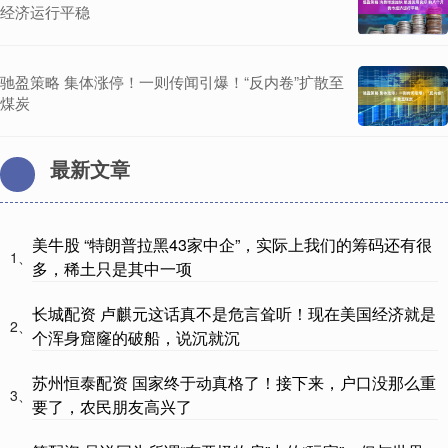
经济运行平稳
驰盈策略 集体涨停！一则传闻引爆！“反内卷”扩散至
煤炭
最新文章
美牛股 “特朗普拉黑43家中企”，实际上我们的筹码还有很
1、
多，稀土只是其中一项
长城配资 卢麒元这话真不是危言耸听！现在美国经济就是
2、
个浑身窟窿的破船，说沉就沉
苏州恒泰配资 国家终于动真格了！接下来，户口没那么重
3、
要了，农民朋友高兴了