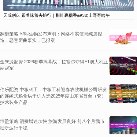
天成创亿 跟着味蕾去旅行｜槲叶裹糯香&#32;山野寄端午
翻翻策略 华熙生物发布声明：网络不实信息纯属捏
造，恶意歪曲事实，已报案
金来源配资 2026赛季揭幕战，拉塞尔夺得F1澳大利亚
站冠军
伯乐配资 中粮科工：中粮工科迎春农牧机械公司研发
的连续式粮食烘干机入选2025年度山东省首台（套）
技术装备产品
恒盈策略 消费增速加快 旅游发展良好 前八个月我市
经济运行平稳