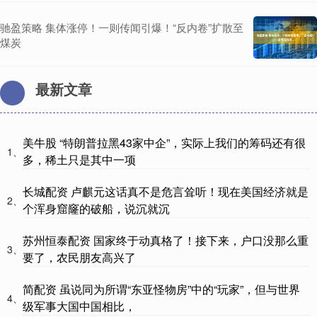
驰盈策略 集体涨停！一则传闻引爆！“反内卷”扩散至
煤炭
最新文章
美牛股 “特朗普拉黑43家中企”，实际上我们的筹码还有很
1、
多，稀土只是其中一项
长城配资 卢麒元这话真不是危言耸听！现在美国经济就是
2、
个浑身窟窿的破船，说沉就沉
苏州恒泰配资 国家终于动真格了！接下来，户口没那么重
3、
要了，农民朋友高兴了
简配资 虽说同为所谓“东亚怪物房”中的“玩家”，但与世界
4、
级军事大国中国相比，