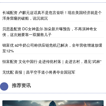
长城配资 卢麒元这话真不是危言耸听！现在美国经济就是个
浑身窟窿的破船，说沉就沉
贝思盈配资 DC女神盖尔·加朵新片曝预告，不再演神奇女
侠，这次她要靠一双腿救儿子
锦富优 a2牛奶公司称供应链危机已解决，全年营收增速放缓
至12%
恒富配资 文化中国行·走进传统村落｜走进古村，遇见“武林”
无忧配 喜报｜昌平空手道小将勇夺全国冠军
推荐资讯