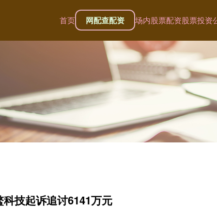
首页
网配查配资
场内股票配资
股票投资
鳌科技起诉追讨6141万元