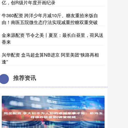
亿，创R级片年度开画纪录
牛360配资 跨洋少年月减10斤、糖友重拾米饭自
由！南医五院微生态疗法实现减重控糖双重突破
金来源配资 节令之美丨夏至：最长白昼里，荷风送
香来
兴华配资 盒马超盒算NB进京 阿里美团“狭路再相
逢”
推荐资讯