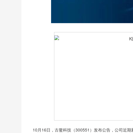
沪深300
4651.31
.08
-0.24%
-6.85
-0.
10月16日，古鳌科技（300551）发布公告，公司近