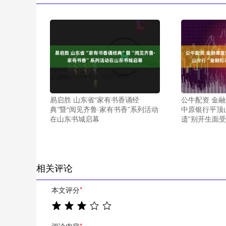
易启胜 山东省“家有书香诵经
公牛配资 金
典”暨“阅见齐鲁·家有书香”系列活动
中原银行平顶
在山东书城启幕
遗”别开生面
相关评论
本文评分
*
评论内容
*