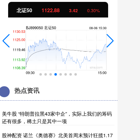
创业板指
3515.56
基
-19.58
-0.55%
热点资讯
美牛股 “特朗普拉黑43家中企”，实际上我们的筹码
还有很多，稀土只是其中一项
股神配资 诺兰《奥德赛》北美首周末预计狂揽1.17