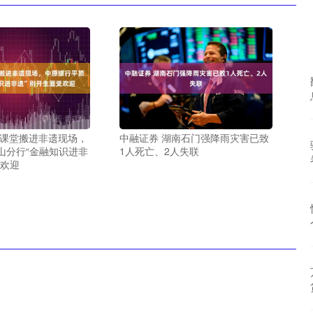
融课堂搬进非遗现场，
中融证券 湖南石门强降雨灾害已致
山分行“金融知识进非
1人死亡、2人失联
受欢迎