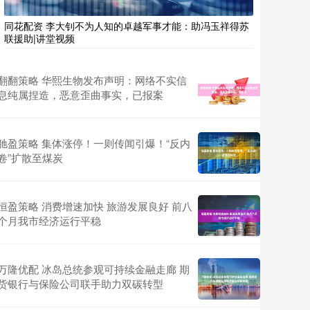
同花配资 李大钊不为人知的卓越军事才能：助冯玉祥得苏
联援助|讲堂视频
翻翻策略 华熙生物发布声明：网络不实信
息纯属捏造，恶意歪曲事实，已报案
驰盈策略 集体涨停！一则传闻引爆！“反内
卷”扩散至煤炭
恒盈策略 消费增速加快 旅游发展良好 前八
个月我市经济运行平稳
万隆优配 冰岛总统参观可持续金融走廊 期
货银行与保险公司联手助力双碳转型