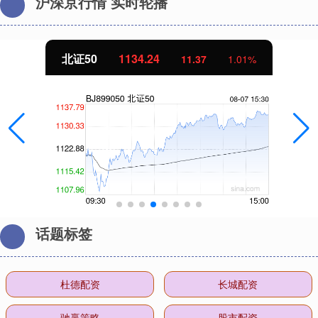
沪深京行情 实时轮播
北证50
1134.24
11.37
1.01%
话题标签
杜德配资
长城配资
驰赢策略
股市配资