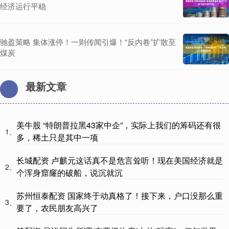
经济运行平稳
驰盈策略 集体涨停！一则传闻引爆！“反内卷”扩散至
煤炭
最新文章
美牛股 “特朗普拉黑43家中企”，实际上我们的筹码还有很
1、
多，稀土只是其中一项
长城配资 卢麒元这话真不是危言耸听！现在美国经济就是
2、
个浑身窟窿的破船，说沉就沉
苏州恒泰配资 国家终于动真格了！接下来，户口没那么重
3、
要了，农民朋友高兴了