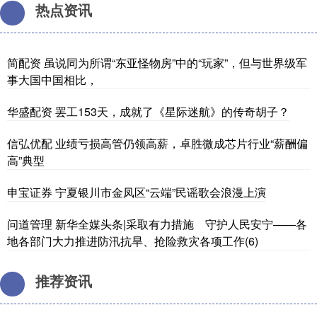
热点资讯
简配资 虽说同为所谓“东亚怪物房”中的“玩家”，但与世界级军
事大国中国相比，
华盛配资 罢工153天，成就了《星际迷航》的传奇胡子？
信弘优配 业绩亏损高管仍领高薪，卓胜微成芯片行业“薪酬偏
高”典型
申宝证券 宁夏银川市金凤区“云端”民谣歌会浪漫上演
问道管理 新华全媒头条|采取有力措施 守护人民安宁——各
地各部门大力推进防汛抗旱、抢险救灾各项工作(6)
推荐资讯