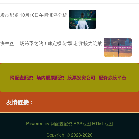
股市配资 10月16日午间涨停分析
快牛盘 一场跨季之约！康定樱花“双花期”接力绽放
网配查配资
场内股票配资
股票投资公司
配资炒股平台
友情链接：
Powered by
网配查配资
RSS地图
HTML地图
Copyright
© 2023-2026