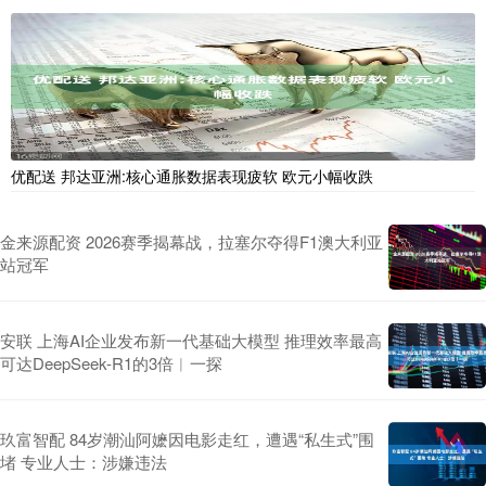
优配送 邦达亚洲:核心通胀数据表现疲软 欧元小幅收跌
金来源配资 2026赛季揭幕战，拉塞尔夺得F1澳大利亚
站冠军
安联 上海AI企业发布新一代基础大模型 推理效率最高
可达DeepSeek-R1的3倍︱一探
玖富智配 84岁潮汕阿嬷因电影走红，遭遇“私生式”围
堵 专业人士：涉嫌违法