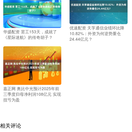
优速配资 天孚通信业绩环比降
华盛配资 罢工153天，成就了
10.82%：外资为何逆势重仓
《星际迷航》的传奇胡子？
24.44亿元？
嘉正网 奥比中光预计2025年前
三季度归母净利润108亿元 实现
扭亏为盈
相关评论