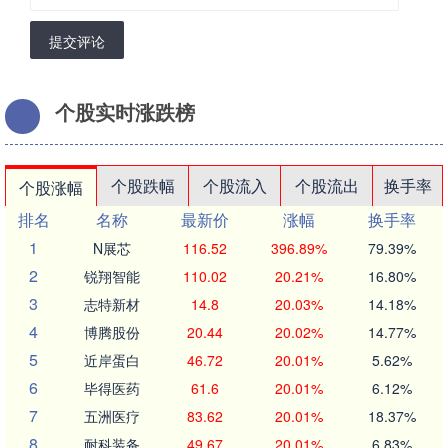
提交评论
个股实时涨跌榜
个股跌幅
个股流入
个股流出
换手率
个股涨幅
排名
名称
最新价
涨幅
换手率
1
N展芯
116.52
396.89%
79.39%
2
锐翔智能
110.02
20.21%
16.80%
3
志特新材
14.8
20.03%
14.18%
4
博腾股份
20.44
20.02%
14.77%
5
近岸蛋白
46.72
20.01%
5.62%
6
毕得医药
61.6
20.01%
6.12%
7
五洲医疗
83.62
20.01%
18.37%
8
耐科装备
49.67
20.01%
6.83%