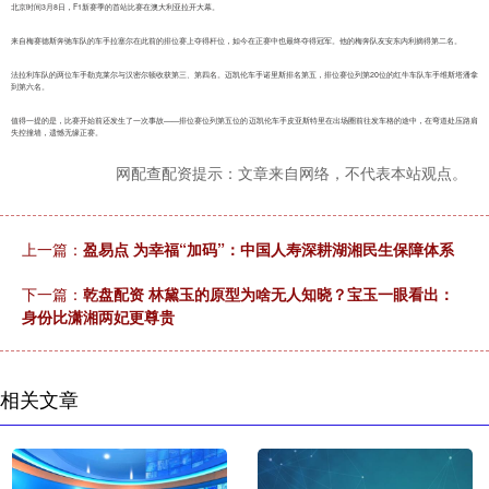
北京时间3月8日，F1新赛季的首站比赛在澳大利亚拉开大幕。
来自梅赛德斯奔驰车队的车手拉塞尔在此前的排位赛上夺得杆位，如今在正赛中也最终夺得冠军。他的梅奔队友安东内利摘得第二名。
法拉利车队的两位车手勒克莱尔与汉密尔顿收获第三、第四名。迈凯伦车手诺里斯排名第五，排位赛位列第20位的红牛车队车手维斯塔潘拿
到第六名。
值得一提的是，比赛开始前还发生了一次事故——排位赛位列第五位的迈凯伦车手皮亚斯特里在出场圈前往发车格的途中，在弯道处压路肩
失控撞墙，遗憾无缘正赛。
网配查配资提示：文章来自网络，不代表本站观点。
上一篇：
盈易点 为幸福“加码”：中国人寿深耕湖湘民生保障体系
下一篇：
乾盘配资 林黛玉的原型为啥无人知晓？宝玉一眼看出：
身份比潇湘两妃更尊贵
相关文章