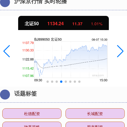
沪深京行情 实时轮播
创业板指
3563.12
47.56
1.35%
话题标签
杜德配资
长城配资
驰赢策略
股市配资