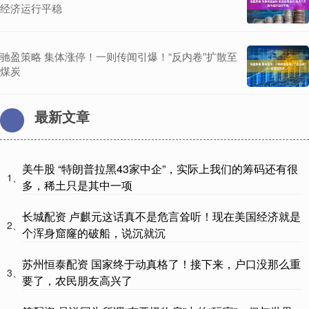
经济运行平稳
驰盈策略 集体涨停！一则传闻引爆！“反内卷”扩散至
煤炭
最新文章
美牛股 “特朗普拉黑43家中企”，实际上我们的筹码还有很
1、
多，稀土只是其中一项
长城配资 卢麒元这话真不是危言耸听！现在美国经济就是
2、
个浑身窟窿的破船，说沉就沉
苏州恒泰配资 国家终于动真格了！接下来，户口没那么重
3、
要了，农民朋友高兴了