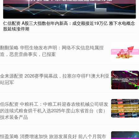
仁信配资 A股三大指数创年内新高：成交额接近19万亿 雅下水电概念
股延续涨停潮
翻翻策略 华熙生物发布声明：网络不实信息纯属捏
造，恶意歪曲事实，已报案
金来源配资 2026赛季揭幕战，拉塞尔夺得F1澳大利亚
站冠军
伯乐配资 中粮科工：中粮工科迎春农牧机械公司研发
的连续式粮食烘干机入选2025年度山东省首台（套）
技术装备产品
恒盈策略 消费增速加快 旅游发展良好 前八个月我市