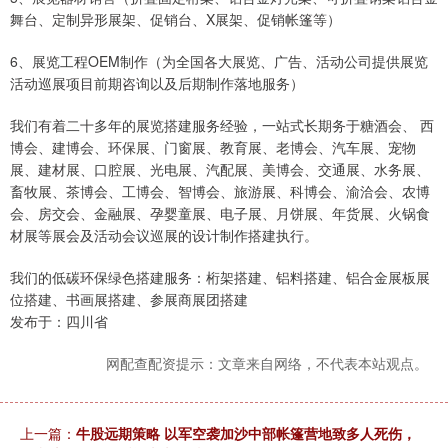
舞台、定制异形展架、促销台、X展架、促销帐篷等）
6、展览工程OEM制作（为全国各大展览、广告、活动公司提供展览
活动巡展项目前期咨询以及后期制作落地服务）
我们有着二十多年的展览搭建服务经验，一站式长期务于糖酒会、 西
博会、建博会、环保展、门窗展、教育展、老博会、汽车展、宠物
展、建材展、口腔展、光电展、汽配展、美博会、交通展、水务展、
畜牧展、茶博会、工博会、智博会、旅游展、科博会、渝洽会、农博
会、房交会、金融展、孕婴童展、电子展、月饼展、年货展、火锅食
材展等展会及活动会议巡展的设计制作搭建执行。
我们的低碳环保绿色搭建服务：桁架搭建、铝料搭建、铝合金展板展
位搭建、书画展搭建、参展商展团搭建
发布于：四川省
网配查配资提示：文章来自网络，不代表本站观点。
上一篇：
牛股远期策略 以军空袭加沙中部帐篷营地致多人死伤，