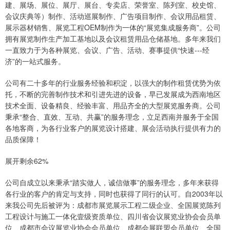
建、展场、展位、展厅、展台、专卖店、荣誉室、陈列室、校史馆、
会议庆典等）制作、活动巡展制作、广告项目制作、会议用品租赁、
展示器材销售、展览工程OEM制作为一体的“展览集成服务商”。公司
拥有展览制作生产加工基地以及会议租赁用品仓储基地。多年来我们
一直致力于为各种展览、会议、广告、活动、赛事提供“快速---经
济”的一站式服务。
公司有二十多年的行业服务经验和积淀，以强大的制作租赁优势为依
托，不断的完善制作技术和引进先进的设备，早已发展成为西南地区
技术全面、设备精良、经验丰富、用品齐全的大型展览服务商。公司
秉承“整合、直效、互动、共赢”的服务理念，立足西南并服务于全国
各地客商，为各行业客户的展览设计搭建、展会活动执行提供有力的
品质保障！
展开剩余62%
公司自成立以来秉承“踏实做人，诚信做事”的服务理念，多年来获得
各行业的客户的肯定与支持，同时也获得了同行的认可。自2003年以
来我公司先后被评为：成都市展览展示工程二级企业、全国展览陈列
工程设计与施工一体化壹级资质单位、四川省会议展览业协会会员单
位、成都市会议展览业协会会员单位、成都会展联盟会员单位、全国