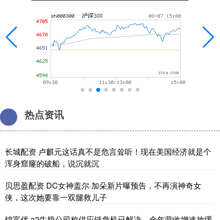
热点资讯
长城配资 卢麒元这话真不是危言耸听！现在美国经济就是个
浑身窟窿的破船，说沉就沉
贝思盈配资 DC女神盖尔·加朵新片曝预告，不再演神奇女
侠，这次她要靠一双腿救儿子
锦富优 a2牛奶公司称供应链危机已解决，全年营收增速放缓