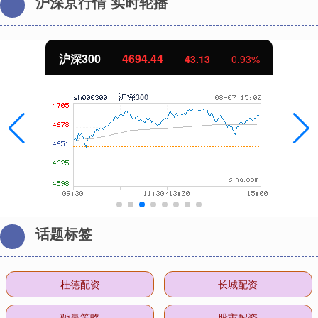
沪深京行情 实时轮播
沪深300
4694.44
43.13
0.93%
话题标签
杜德配资
长城配资
驰赢策略
股市配资