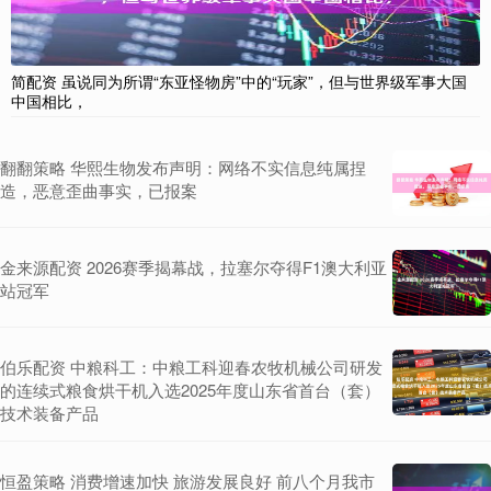
简配资 虽说同为所谓“东亚怪物房”中的“玩家”，但与世界级军事大国
中国相比，
翻翻策略 华熙生物发布声明：网络不实信息纯属捏
造，恶意歪曲事实，已报案
金来源配资 2026赛季揭幕战，拉塞尔夺得F1澳大利亚
站冠军
伯乐配资 中粮科工：中粮工科迎春农牧机械公司研发
的连续式粮食烘干机入选2025年度山东省首台（套）
技术装备产品
恒盈策略 消费增速加快 旅游发展良好 前八个月我市