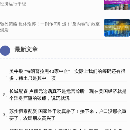
经济运行平稳
驰盈策略 集体涨停！一则传闻引爆！“反内卷”扩散至
煤炭
最新文章
美牛股 “特朗普拉黑43家中企”，实际上我们的筹码还有很
1、
多，稀土只是其中一项
长城配资 卢麒元这话真不是危言耸听！现在美国经济就是
2、
个浑身窟窿的破船，说沉就沉
苏州恒泰配资 国家终于动真格了！接下来，户口没那么重
3、
要了，农民朋友高兴了