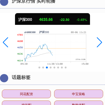
沪深京行情 实时轮播
沪深300
4635.66
-22.50
-0.48%
话题标签
同花配资
申宝策略
稳益配
数魅优配