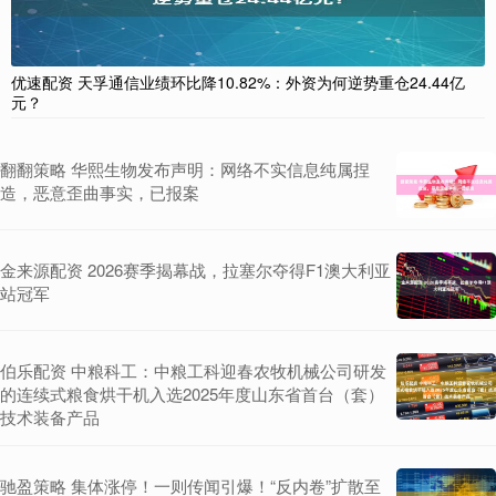
优速配资 天孚通信业绩环比降10.82%：外资为何逆势重仓24.44亿
元？
翻翻策略 华熙生物发布声明：网络不实信息纯属捏
造，恶意歪曲事实，已报案
金来源配资 2026赛季揭幕战，拉塞尔夺得F1澳大利亚
站冠军
伯乐配资 中粮科工：中粮工科迎春农牧机械公司研发
的连续式粮食烘干机入选2025年度山东省首台（套）
技术装备产品
驰盈策略 集体涨停！一则传闻引爆！“反内卷”扩散至