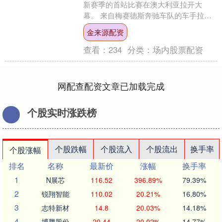
新赛季的首站比赛在澳大利亚拉开大
幕。 来自梅赛德斯奔驰车队的车手拉塞
尔在此前的排位赛上夺得杆位，如今在
金来源配资
正赛中也最终夺得冠....
查看：
234
分类：
场内股票配资
网配查配资文章已加载完成
个股实时涨跌榜
个股跌幅
个股流入
个股流出
换手率
个股涨幅
排名
名称
最新价
涨幅
换手率
1
N展芯
116.52
396.89%
79.39%
2
锐翔智能
110.02
20.21%
16.80%
3
志特新材
14.8
20.03%
14.18%
4
博腾股份
20.44
20.02%
14.77%