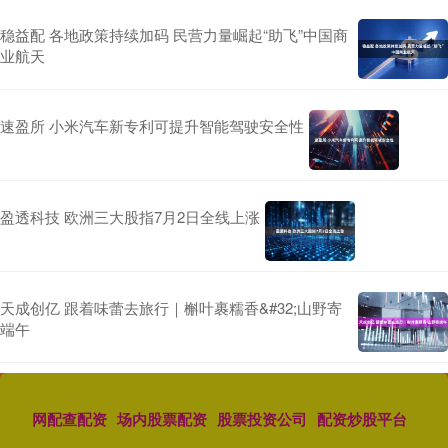
稳益配 各地政策持续加码 民营力量崛起“助飞”中国商
业航天
速盈所 小米汽车新专利可提升智能驾驶安全性
盈透科技 欧洲三大股指7月2日全线上涨
天成创亿 跟着味蕾去旅行｜槲叶裹糯香&#32;山野寄
端午
网配查配资
场内股票配资
股票投资公司
配资炒股平台