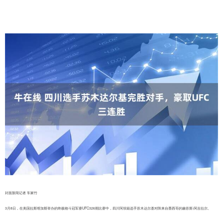
封面新闻记者 车家竹
3月8日，在美国拉斯维加斯举办的终极格斗冠军赛UFC326期比赛中，四川阿坝籍选手苏木达尔基对阵来自墨西哥的赫苏斯-阿吉拉尔。