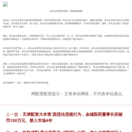
苏木达尔基取得胜利。图据网络截图
首回合，苏木达尔基充分发挥身高臂展优势，将对手控制在外围。阿吉拉尔几次试图近身缠斗，都被巧妙挣脱。苏木达尔基不仅站立打得风
生水起，还非常敢于出动作。第二回合，苏木达尔基继续掌控节奏，精准重拳频频命中，打得对手毫无脾气。最终，苏木达尔基以一致判定
完胜对手，拿下三连胜。
赛前，苏木达尔基是大热门，拳迷预测五五开，不少人担心他的防摔。这一次，苏木达尔基用行动粉碎了质疑，这场胜利证明他已经从此前
的阴影中彻底走出，正如赛前分析所言，只要将比赛控制在站立，他就是那个更出色的人。
作为四川打进UFC第一人，苏木达尔基早在五年前就在八角笼中打出过一波三连胜。2019年8月，苏木达尔基就曾在深圳击败安德烈-苏康塔
斯，赢得UFC首胜。苏木达尔基有着灵活的移动步伐，超强的距离控制能力和狙击手般的精准重击，职业生涯18场胜利中有13次胜出。他
对自己的站立技术十分自信——“我认为在这个级别没有人能跟得上我的节奏和步法。”
赛前，苏木达尔基在接受封面新闻记者采访时表示，目前在美国的训练，核心就是减重，身体状态整体保持得不错。而针对比赛的专项训
练，更是精准对标对手特点。针对这次的对手，苏木达尔基把训练重心狠狠放在了摔跤和柔术上。“每次比赛都会根据对手定不同计划，这
次自然也得在摔跤柔术上多下功夫。”苏木达尔基坦言，外界一直觉得他是“站立偏科生”，而这次，他就想在赛场上多展现自己的地面技术，
让大家看到不一样的自己。
这次他做到了，如今，重返官方排名只是时间问题。
网配查配资提示：文章来自网络，不代表本站观点。
上一篇：
天津配资大本营 因违法违规行为，金城医药董事长拟被
罚150万元、禁入市场4年