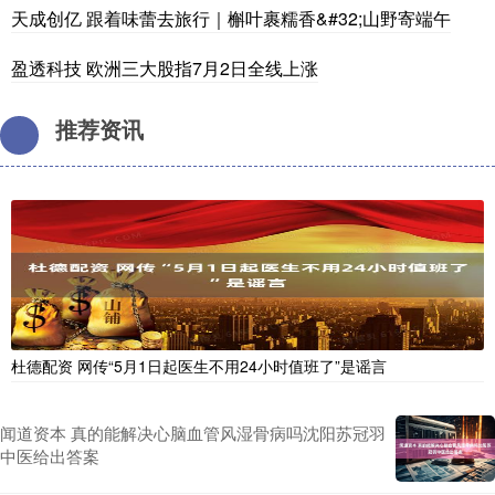
天成创亿 跟着味蕾去旅行｜槲叶裹糯香&#32;山野寄端午
盈透科技 欧洲三大股指7月2日全线上涨
推荐资讯
杜德配资 网传“5月1日起医生不用24小时值班了”是谣言
闻道资本 真的能解决心脑血管风湿骨病吗沈阳苏冠羽
中医给出答案