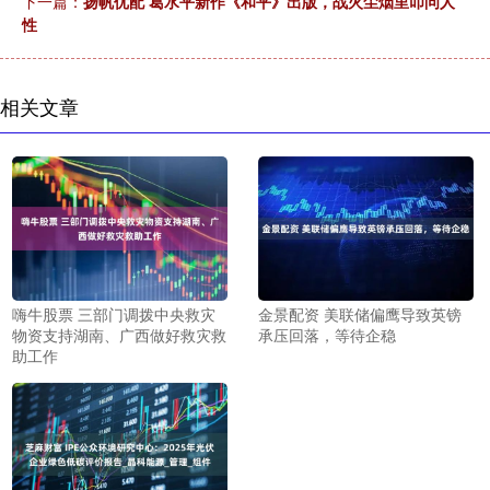
下一篇：
扬帆优配 葛水平新作《和平》出版，战火尘烟里叩问人
性
相关文章
嗨牛股票 三部门调拨中央救灾
金景配资 美联储偏鹰导致英镑
物资支持湖南、广西做好救灾救
承压回落，等待企稳
助工作