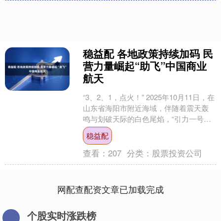
稳益配 各地政策持续加码 民
营力量崛起“助飞”中国商业
航天
“3、2、1，点火！” 2025年10月11日，在
山东省海阳市附近海域，伴随着震天轰
鸣与划破天际的白色尾焰，“引力一号遥
二·海澜之家号”运载火箭成功发射，将3
稳益配
颗....
查看：
207
分类：
股票投资公司
网配查配资文章已加载完成
个股实时涨跌榜