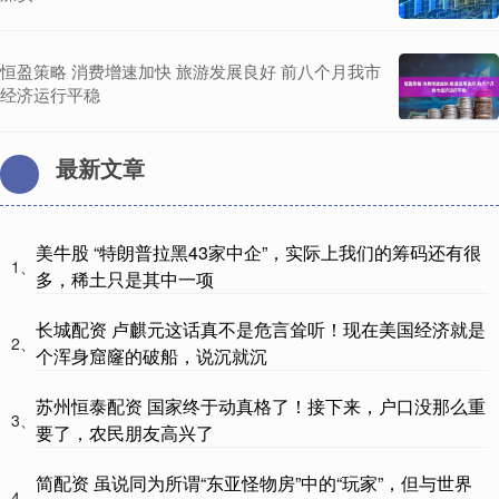
恒盈策略 消费增速加快 旅游发展良好 前八个月我市
经济运行平稳
最新文章
美牛股 “特朗普拉黑43家中企”，实际上我们的筹码还有很
1、
多，稀土只是其中一项
长城配资 卢麒元这话真不是危言耸听！现在美国经济就是
2、
个浑身窟窿的破船，说沉就沉
苏州恒泰配资 国家终于动真格了！接下来，户口没那么重
3、
要了，农民朋友高兴了
简配资 虽说同为所谓“东亚怪物房”中的“玩家”，但与世界
4、