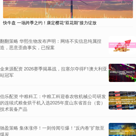
快牛盘 一场跨季之约！康定樱花“双花期”接力绽放
翻翻策略 华熙生物发布声明：网络不实信息纯属捏
造，恶意歪曲事实，已报案
金来源配资 2026赛季揭幕战，拉塞尔夺得F1澳大利亚
站冠军
伯乐配资 中粮科工：中粮工科迎春农牧机械公司研发
的连续式粮食烘干机入选2025年度山东省首台（套）
技术装备产品
驰盈策略 集体涨停！一则传闻引爆！“反内卷”扩散至
煤炭