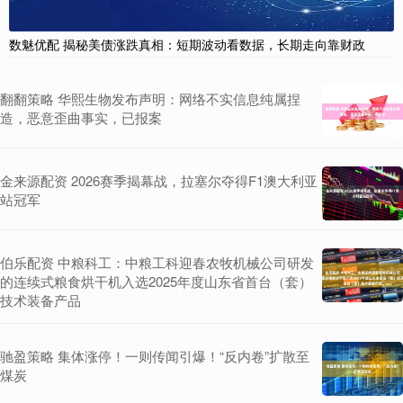
数魅优配 揭秘美债涨跌真相：短期波动看数据，长期走向靠财政
翻翻策略 华熙生物发布声明：网络不实信息纯属捏
造，恶意歪曲事实，已报案
金来源配资 2026赛季揭幕战，拉塞尔夺得F1澳大利亚
站冠军
伯乐配资 中粮科工：中粮工科迎春农牧机械公司研发
的连续式粮食烘干机入选2025年度山东省首台（套）
技术装备产品
驰盈策略 集体涨停！一则传闻引爆！“反内卷”扩散至
煤炭