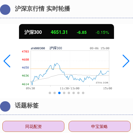
沪深京行情 实时轮播
北证50
1122.88
3.42
0.30%
话题标签
同花配资
申宝策略