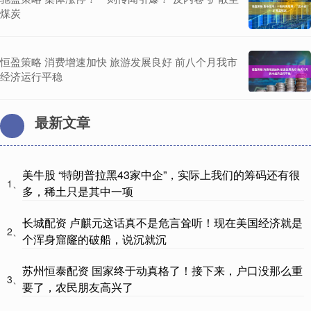
煤炭
恒盈策略 消费增速加快 旅游发展良好 前八个月我市
经济运行平稳
最新文章
美牛股 “特朗普拉黑43家中企”，实际上我们的筹码还有很
1、
多，稀土只是其中一项
长城配资 卢麒元这话真不是危言耸听！现在美国经济就是
2、
个浑身窟窿的破船，说沉就沉
苏州恒泰配资 国家终于动真格了！接下来，户口没那么重
3、
要了，农民朋友高兴了