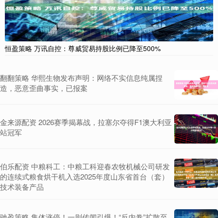
恒盈策略 万讯自控：尊威贸易持股比例已降至500%
翻翻策略 华熙生物发布声明：网络不实信息纯属捏
造，恶意歪曲事实，已报案
金来源配资 2026赛季揭幕战，拉塞尔夺得F1澳大利亚
站冠军
伯乐配资 中粮科工：中粮工科迎春农牧机械公司研发
的连续式粮食烘干机入选2025年度山东省首台（套）
技术装备产品
驰盈策略 集体涨停！一则传闻引爆！“反内卷”扩散至