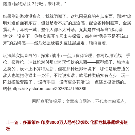
隧道+怪物贴脸？行吧，来吓我。”
结果刚进游戏没多久，我就闭嘴了。这氛围是真的有点东西。那种“你
明知道前面有东西，但就是看不见”的压迫感，配合各种刮擦声、金属
震动声，耳机一戴，整个人都不太对劲。尤其是在列车当“移动基
地”这一设定下，你每次离开车厢出去探索，都有种“我是不是不该出
来”的后悔感——然后还是硬着头皮往黑里走，纯纯自虐。
玩法其实挺直白的：探索+战斗+一点点资源管理。你可以用近战、手
枪、霰弹枪、冲锋枪对付那些奇形怪状的东西——巨型蝎子、钻地虫
之类的，设计上不算特别新，但在那种压抑环境下，哪怕是最普通的
敌人也能把你逼出一身汗。不过说实话，武器种类确实有点少，玩一
阵就摸透套路了，“没有手雷、没有更多花活”这一点还是挺遗憾的。
转载https://sky.sfcrom.com/2026/04/195389
网配查配资提示：文章来自网络，不代表本站观点。
上一篇：
多赢策略 印度3000万人恐将没饭吃 化肥危机暴露经济短
板