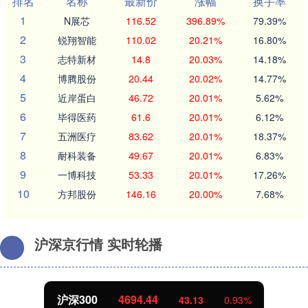
排名
名称
最新价
涨幅
换手率
1
N展芯
116.52
396.89%
79.39%
2
锐翔智能
110.02
20.21%
16.80%
3
志特新材
14.8
20.03%
14.18%
4
博腾股份
20.44
20.02%
14.77%
5
近岸蛋白
46.72
20.01%
5.62%
6
毕得医药
61.6
20.01%
6.12%
7
五洲医疗
83.62
20.01%
18.37%
8
耐科装备
49.67
20.01%
6.83%
9
一博科技
53.33
20.01%
17.26%
10
方邦股份
146.16
20.00%
7.68%
沪深京行情 实时轮播
北证50
1134.24
11.37
1.01%