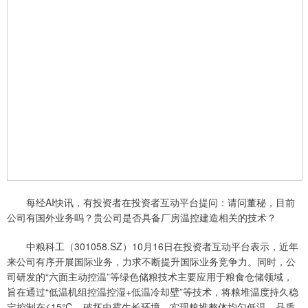
每经AI快讯，有投资者在投资者互动平台提问：请问董秘，目前
公司有国外业务吗？贵公司是否具备厂房温控建造相关的技术？
中粮科工（301058.SZ）10月16日在投资者互动平台表示，近年
来公司有序开展国际业务，力求不断提升国际业务竞争力。同时，公
司研发的“六面主动控温”等绿色储粮技术主要应用于粮食仓储领域，
旨在通过“低温机组控温控湿+低温冷却壁”等技术，将粮堆温度持久稳
定控制在≤15℃，破坏虫霉生长环境，实现粮堆整体均匀低温，品质