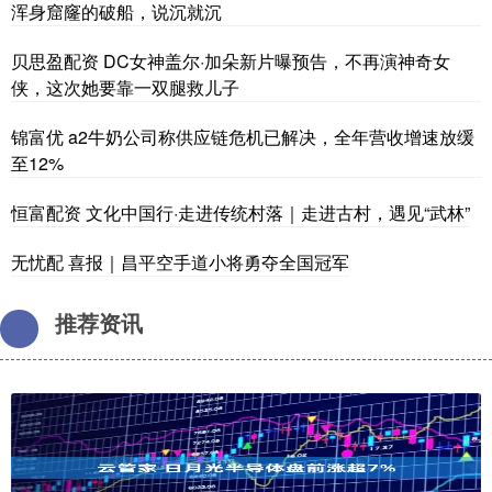
浑身窟窿的破船，说沉就沉
贝思盈配资 DC女神盖尔·加朵新片曝预告，不再演神奇女
侠，这次她要靠一双腿救儿子
锦富优 a2牛奶公司称供应链危机已解决，全年营收增速放缓
至12%
恒富配资 文化中国行·走进传统村落｜走进古村，遇见“武林”
无忧配 喜报｜昌平空手道小将勇夺全国冠军
推荐资讯