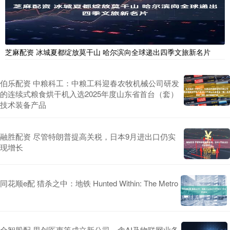
芝麻配资 冰城夏都绽放莫干山 哈尔滨向全球递出四季文旅新名片
伯乐配资 中粮科工：中粮工科迎春农牧机械公司研发
的连续式粮食烘干机入选2025年度山东省首台（套）
技术装备产品
融胜配资 尽管特朗普提高关税，日本9月进出口仍实
现增长
同花顺e配 猎杀之中：地铁 Hunted Within: The Metro
全智股配 思创医惠等成立新公司，含AI及物联网业务