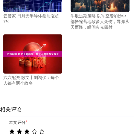
云管家 日月光半导体盘前涨超
牛股远期策略 以军空袭加沙中
7%
部帐篷营地致多人死伤，导弹从
天而降，瞬间火光四射
六六配资 散文丨刘鸿伏：每个
人都有两个故乡
相关评论
本文评分
*