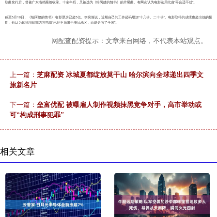
歌曲发行后，曾被广东省档案馆收录。十余年后，又被选为《给阿嬷的情书》的片尾曲。有网友认为电影选用此曲“再合适不过”。
截至5月18日，《给阿嬷的情书》电影票房已超5亿。李奕瀚说，近期自己的工作起码增加“十几倍、二十倍”。电影取得的成绩也超出他的预
期，他认为这说明这部方言电影“已经不局限于潮汕地区，而是走向了全国”。
网配查配资提示：文章来自网络，不代表本站观点。
上一篇：
芝麻配资 冰城夏都绽放莫干山 哈尔滨向全球递出四季文
旅新名片
下一篇：
垒富优配 被曝雇人制作视频抹黑竞争对手，高市举动或
可“构成刑事犯罪”
相关文章