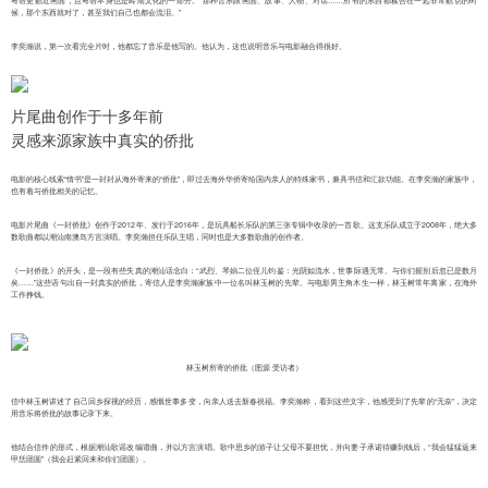
候，那个东西就对了，甚至我们自己也都会流泪。”
李奕瀚说，第一次看完全片时，他都忘了音乐是他写的。他认为，这也说明音乐与电影融合得很好。
片尾曲创作于十多年前
灵感来源家族中真实的侨批
电影的核心线索“情书”是一封封从海外寄来的“侨批”，即过去海外华侨寄给国内亲人的特殊家书，兼具书信和汇款功能。在李奕瀚的家族中，
也有着与侨批相关的记忆。
电影片尾曲《一封侨批》创作于2012年、发行于2016年，是玩具船长乐队的第三张专辑中收录的一首歌。这支乐队成立于2008年，绝大多
数歌曲都以潮汕南澳岛方言演唱。李奕瀚担任乐队主唱，同时也是大多数歌曲的创作者。
《一封侨批》的开头，是一段有些失真的潮汕话念白：“武烈、琴娟二位侄儿钧鉴：光阴如流水，世事际遇无常。与你们握别后忽已是数月
矣……”这些语句出自一封真实的侨批，寄信人是李奕瀚家族中一位名叫林玉树的先辈。与电影男主角木生一样，林玉树常年离家，在海外
工作挣钱。
林玉树所寄的侨批（图源 受访者）
信中林玉树讲述了自己回乡探视的经历，感慨世事多变，向亲人送去新春祝福。李奕瀚称，看到这些文字，他感受到了先辈的“无奈”，决定
用音乐将侨批的故事记录下来。
他结合信件的形式，根据潮汕歌谣改编谱曲，并以方言演唱。歌中思乡的游子让父母不要担忧，并向妻子承诺待赚到钱后，“我会猛猛返来
甲恁团圆”（我会赶紧回来和你们团圆）。