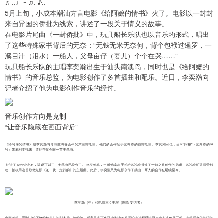
♬..♩~ ♫. ♪..
5月上旬，小成本潮汕方言电影《给阿嬷的情书》火了。电影以一封封
来自异国的侨批为线索，讲述了一段关于情义的故事。
在电影片尾曲《一封侨批》中，玩具船长乐队也以音乐的形式，唱出
了这些特殊家书背后的无奈：“无钱无米无奈何，背个包袱过暹罗，一
溪目汁（泪水）一船人，父母亩仔（妻儿）个个在哭……”
玩具船长乐队的主唱李奕瀚出生于汕头南澳岛，同时也是《给阿嬷的
情书》的音乐总监，为电影创作了多首插曲和配乐。近日，李奕瀚向
记者介绍了他为电影创作音乐的经过。
音乐创作方向是克制
“让音乐隐藏在画面背后”
《给阿嬷的情书》是李奕瀚与导演蓝鸿春合作的第三部电影。他们的合作始于蓝鸿春的首部电影。李奕瀚回忆，当时“阿狼”（蓝鸿春的绰
号）带着剧本找来，请他帮忙创作一首主题曲。
“他讲了15分钟左右，我说可以了，主题曲已经有了。”李奕瀚称，当时他拿出手机给蓝鸿春播放了一首之前创作的歌曲，蓝鸿春听后深受触
动，拍板用这首歌做电影《爸，我一定行的》的主题曲。此后，李奕瀚又为电影创作了插曲，两人的合作也延续至今。
李奕瀚（中）和电影三位主演（图源 受访者）
李奕瀚称，看到《给阿嬷的情书》的剧本后，他的第一反应是当下华语电影中好像还没有这样通过两个女主视角展开的、有很强文化印记的