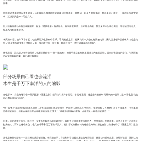
故事。
电影讲述青年晓伟因债务缠身，远赴泰国寻找传闻中的富豪阿公郑木生，却带回一则令人震惊消息：郑木生早已离世，一直在给阿嬷寄家
书、汇钱款的是一个陌生女人。
影片随着晓伟动身前去泰国展开，配乐《暹罗寻亲》曲调轻快，有东南亚风情。后来悬念揭晓，男主角郑木生早已离世，寄信的另有他人，
配乐风格也发生变化。
李奕瀚介绍，去年下半年起，他们开始为电影创作音乐。看完粗剪之后，他认为片中人物性格比较内敛，因此音乐创作的整体方向也是克
制，“让所有东西变得干净质朴，像一阵风吹过来，很舒服，那就可以了，把它隐藏在画面背后”。
他也透露，正式进入创作阶段后，电影的插曲曾“一批一批地换”。他最早提交的包括主题曲在内的四首歌，后来由于剧情的变化、与画面的
适配度等种种因素，最后都没有使用。
部分场景自己看也会流泪
木生是千万下南洋的人的缩影
在电影中，女主角寄讣告一段的配乐《疍家之歌》在网络引发许多讨论。李奕瀚透露，这是全片创作时间最长的一首歌，这一幕也是“我们
自己都会流泪的地方”。
“那一段每个演员的台词都极其重要，所有演员都演得非常到位，所以音乐很容易去抢画面。”李奕瀚称，当时他们写了许多版本，有些单听
是不错的作品，但贴合画面后却会与电影画面形成“重复”，“和电影讲同样的东西，会给观众一种强加的状态。”
后来，他们调整了方向。影片中，女主角在银信局邮寄讣告时，看到了许多前来寄侨批的人。李奕瀚称，在他看来，这些人正是千万在海外
打拼的人，而木生这个角色，也代表着千千万万下南洋的人。他们尝试将视角转向这些在海外打拼的身影，由此创作了《疍家之歌》这首
歌。
这也是整部电影唯一一首非潮汕话原创插曲。李奕瀚表示，导演和副导演提出用这首粤语歌后，他最初持反对态度。但经讨论后，团队认为
粤语更贴近画面，且粤语本身也是岭南文化的一部分。“那种音乐跟画面、故事、人物、对话……所有的东西都糅合在一起非常贴切的时