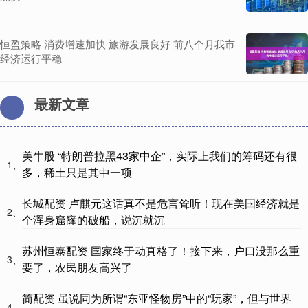
恒盈策略 消费增速加快 旅游发展良好 前八个月我市
经济运行平稳
最新文章
美牛股 “特朗普拉黑43家中企”，实际上我们的筹码还有很
1、
多，稀土只是其中一项
长城配资 卢麒元这话真不是危言耸听！现在美国经济就是
2、
个浑身窟窿的破船，说沉就沉
苏州恒泰配资 国家终于动真格了！接下来，户口没那么重
3、
要了，农民朋友高兴了
简配资 虽说同为所谓“东亚怪物房”中的“玩家”，但与世界
4、