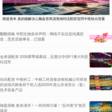
闻道资本 真的能解决心脑血管风湿骨病吗沈阳苏冠羽中医给出答案
翻翻策略 华熙生物发布声明：网络不实信息纯属捏
造，恶意歪曲事实，已报案
金来源配资 2026赛季揭幕战，拉塞尔夺得F1澳大利亚
站冠军
伯乐配资 中粮科工：中粮工科迎春农牧机械公司研发
的连续式粮食烘干机入选2025年度山东省首台（套）
技术装备产品
驰盈策略 集体涨停！一则传闻引爆！“反内卷”扩散至
煤炭