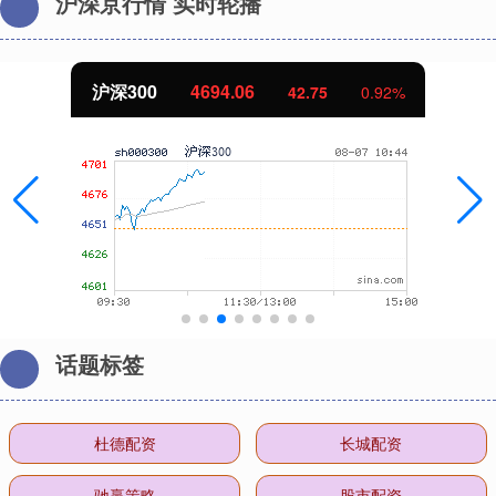
沪深京行情 实时轮播
沪深300
4694.06
42.75
0.92%
话题标签
杜德配资
长城配资
驰赢策略
股市配资