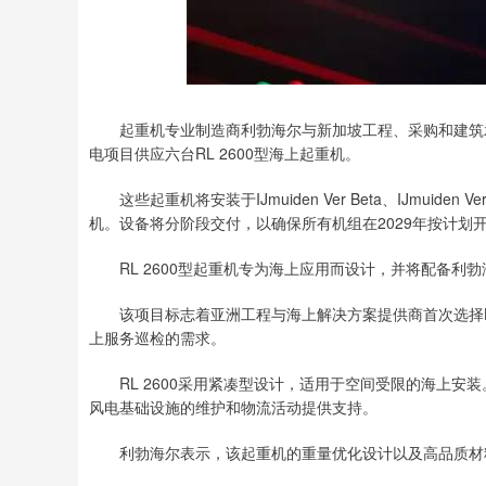
深证成指
14311.01
.68
1.02%
200.89
1
起重机专业制造商利勃海尔与新加坡工程、采购和建筑承包商S
电项目供应六台RL 2600型海上起重机。
这些起重机将安装于IJmuiden Ver Beta、IJmuiden 
机。设备将分阶段交付，以确保所有机组在2029年按计划
RL 2600型起重机专为海上应用而设计，并将配备利勃海
该项目标志着亚洲工程与海上解决方案提供商首次选择Li
上服务巡检的需求。
RL 2600采用紧凑型设计，适用于空间受限的海上安装
风电基础设施的维护和物流活动提供支持。
利勃海尔表示，该起重机的重量优化设计以及高品质材料