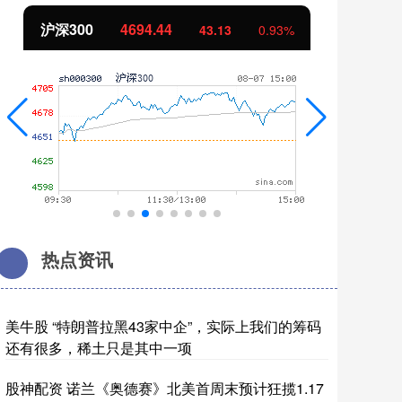
北证50
1134.24
创
11.37
1.01%
热点资讯
美牛股 “特朗普拉黑43家中企”，实际上我们的筹码
还有很多，稀土只是其中一项
股神配资 诺兰《奥德赛》北美首周末预计狂揽1.17