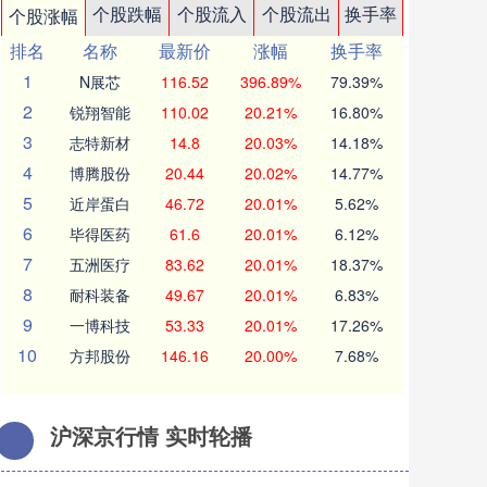
个股跌幅
个股流入
个股流出
换手率
个股涨幅
排名
名称
最新价
涨幅
换手率
1
N展芯
116.52
396.89%
79.39%
2
锐翔智能
110.02
20.21%
16.80%
3
志特新材
14.8
20.03%
14.18%
4
博腾股份
20.44
20.02%
14.77%
5
近岸蛋白
46.72
20.01%
5.62%
6
毕得医药
61.6
20.01%
6.12%
7
五洲医疗
83.62
20.01%
18.37%
8
耐科装备
49.67
20.01%
6.83%
9
一博科技
53.33
20.01%
17.26%
10
方邦股份
146.16
20.00%
7.68%
沪深京行情 实时轮播