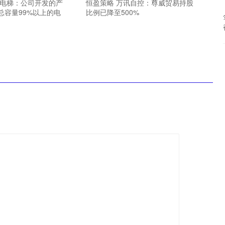
力电梯：公司开发的产
恒盈策略 万讯自控：尊威贸易持股
总容量99%以上的电
比例已降至500%