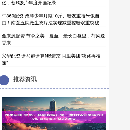
亿，创R级片年度开画纪录
牛360配资 跨洋少年月减10斤、糖友重拾米饭自
由！南医五院微生态疗法实现减重控糖双重突破
金来源配资 节令之美丨夏至：最长白昼里，荷风送
香来
兴华配资 盒马超盒算NB进京 阿里美团“狭路再相
逢”
推荐资讯