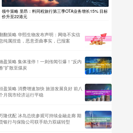
领牛策略 里昂：料同程旅行第三季OTA业务增长15% 目标
价升至22港元
翻翻策略 华熙生物发布声明：网络不实信
息纯属捏造，恶意歪曲事实，已报案
驰盈策略 集体涨停！一则传闻引爆！“反内
卷”扩散至煤炭
恒盈策略 消费增速加快 旅游发展良好 前八
个月我市经济运行平稳
万隆优配 冰岛总统参观可持续金融走廊 期
货银行与保险公司联手助力双碳转型