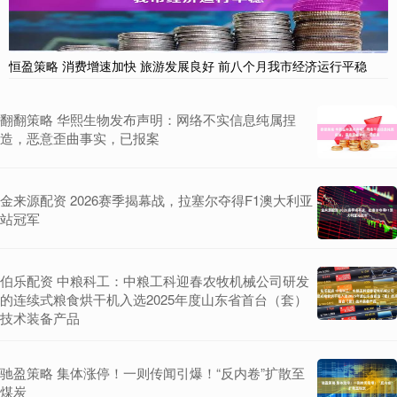
恒盈策略 消费增速加快 旅游发展良好 前八个月我市经济运行平稳
翻翻策略 华熙生物发布声明：网络不实信息纯属捏
造，恶意歪曲事实，已报案
金来源配资 2026赛季揭幕战，拉塞尔夺得F1澳大利亚
站冠军
伯乐配资 中粮科工：中粮工科迎春农牧机械公司研发
的连续式粮食烘干机入选2025年度山东省首台（套）
技术装备产品
驰盈策略 集体涨停！一则传闻引爆！“反内卷”扩散至
煤炭