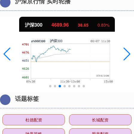
沪深京行情 实时轮播
沪深300
4689.96
38.65
0.83%
话题标签
杜德配资
长城配资
驰赢策略
股市配资