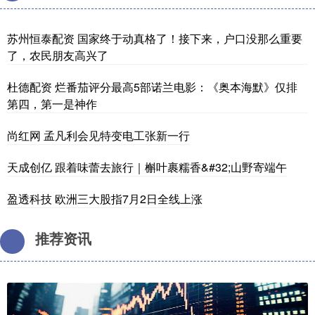
苏州恒泰配资 国家终于动真格了！接下来，户口没那么重要
了，农民朋友高兴了
杜德配资 烂番茄评分最高5部诺兰电影：《奥本海默》仅排
第四，第一是神作
尚红网 孟凡利会见特变电工张新一行
天成创亿 跟着味蕾去旅行｜槲叶裹糯香&#32;山野寄端午
盈透科技 欧洲三大股指7月2日全线上涨
推荐资讯