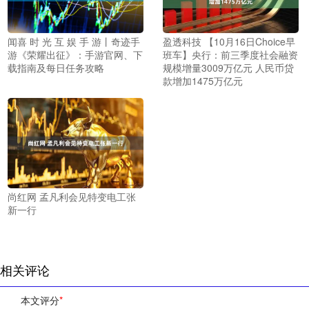
闻喜 时 光 互 娱 手 游丨奇迹手
盈透科技 【10月16日Choice早
游《荣耀出征》：手游官网、下
班车】央行：前三季度社会融资
载指南及每日任务攻略
规模增量3009万亿元 人民币贷
款增加1475万亿元
尚红网 孟凡利会见特变电工张
新一行
相关评论
本文评分
*