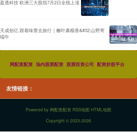
盈透科技 欧洲三大股指7月2日全线上涨
天成创亿 跟着味蕾去旅行｜槲叶裹糯香&#32;山野寄
端午
网配查配资
场内股票配资
股票投资公司
配资炒股平台
友情链接：
Powered by
网配查配资
RSS地图
HTML地图
Copyright
© 2023-2026