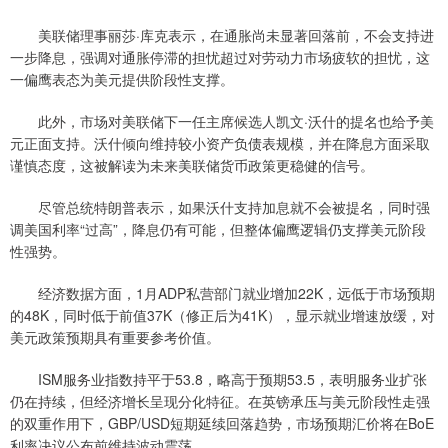
美联储理事丽莎·库克表示，在通胀尚未显著回落前，不会支持进
一步降息，强调对通胀停滞的担忧超过对劳动力市场疲软的担忧，这
一偏鹰表态为美元提供阶段性支撑。
此外，市场对美联储下一任主席候选人凯文·沃什的提名也给予美
元正面支持。沃什倾向维持较小资产负债表规模，并在降息方面采取
谨慎态度，这被解读为未来美联储货币政策更稳健的信号。
尽管总统特朗普表示，如果沃什支持加息就不会被提名，同时强
调美国利率“过高”，降息仍有可能，但整体偏鹰逻辑仍支撑美元阶段
性强势。
经济数据方面，1月ADP私营部门就业增加22K，远低于市场预期
的48K，同时低于前值37K（修正后为41K），显示就业增速放缓，对
美元政策预期具有重要参考价值。
ISM服务业指数持平于53.8，略高于预期53.5，表明服务业扩张
仍在持续，但经济增长呈现分化特征。在英镑承压与美元阶段性走强
的双重作用下，GBP/USD短期延续回落趋势，市场预期汇价将在BoE
利率决议公布前维持波动震荡。