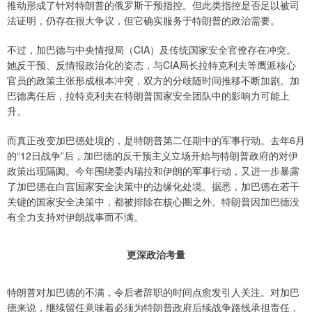
推动形成了针对特朗普的俄罗斯干预指控。但此类指控是否足以被司
法证明，仍存在很大争议，但它确实服务于特朗普的政治需要。
不过，加巴德与中央情报局（CIA）及传统国家安全官僚存在冲突。
她反干预、反情报政治化的姿态，与CIA局长拉特克利夫等鹰派核心
官员的政策主张形成根本冲突，双方的分歧随时间推移不断加剧。加
巴德离任后，拉特克利夫在特朗普国家安全团队中的影响力可能上
升。
而真正改变加巴德处境的，是特朗普第二任期中的军事行动。去年6月
的“12日战争”后，加巴德的反干预主义立场开始与特朗普政府的对伊
政策出现隔阂。今年围绕委内瑞拉和伊朗的军事行动，又进一步暴露
了加巴德在白宫国家安全决策中的边缘化处境。据悉，加巴德在若干
关键的国家安全决策中，都被排除在核心圈之外。特朗普因加巴德没
有全力支持对伊朗战事而不满。
更深政治考量
特朗普对加巴德的不满，令后者辞职的时间点愈发引人关注。对加巴
德来说，继续留任意味着必须为特朗普政府后续战争路线承担责任，