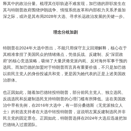
释其中的政治分量。梳理其任职轨迹不难发现，加巴德的辞职发生在
其与特朗普政府围绕伊朗战争、情报系统改革和内部权力关系矛盾加
深之际，或许是其布局2028年大选、寻求长远政治发展的关键一步。
理念分歧加剧
特朗普在2024年大选中胜出，不能只用保守主义回潮解释，核心在于
其精准拿捏了美国民众的情绪痛点，凭借反战、反建制、反“深层政
府”的核心竞选策略，吸纳了大量厌倦党派内耗、反对海外军事干预的
选民。而加巴德的加盟对于特朗普而言具有重要价值，不只是加巴德
以前民主党人的身份投诚共和党，更是因为她代表的正是上述美国政
治群体。
也正因如此，随着加巴德转投特朗普，部分前民主党人、独立选民、
反战选民和反建制选民支持特朗普的心理门槛有所降低。这在美国政
治中早有先例，在2016年大选中，有一部分桑德斯（无党派独立人
士‌）的初选支持者在大选中转投特朗普，这说明左翼反建制选民并非
民主党的固定票仓。正因如此，特朗普选择在2024年大选后迅速把加
巴德纳入过渡团队。