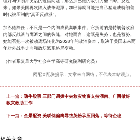
理好与伊朗冲突后的遗留问题，那么加巴德的吸引力会下降。反过
来，如果美国再次陷入战争泥潭，加巴德就可能把自己塑造成特朗普
时代被压制的“真正反战派”。
加巴德辞任，不只是一个内阁成员离职事件。它折射的是特朗普政府
内部反战派与鹰派之间的裂缝。对她而言，这既是失势，也是蓄势。
她能否把一次被动离场转化为2028年的政治资本，取决于美国未来两
年对外战争走向和政坛派系格局变动。
（作者系复旦大学社会科学高等研究院副研究员）
网配查配资提示：文章来自网络，不代表本站观点。
上一篇：
嗨牛股票 三部门调拨中央救灾物资支持湖南、广西做好
救灾救助工作
下一篇：
金景配资 美联储偏鹰导致英镑承压回落，等待企稳
相关文章