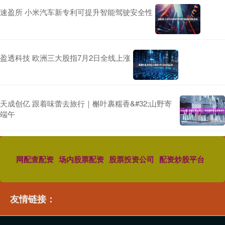
速盈所 小米汽车新专利可提升智能驾驶安全性
盈透科技 欧洲三大股指7月2日全线上涨
天成创亿 跟着味蕾去旅行｜槲叶裹糯香&#32;山野寄
端午
网配查配资
场内股票配资
股票投资公司
配资炒股平台
友情链接：