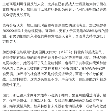
主动离场则可保留反战人设，尤其在已有反战人士质疑她为何仍留在
政府的背景下。加巴德可以说辞职是因为家庭，也可以表明自己并未
完全背离反战原则。
也有分析认为，加巴德此时辞职有更深层次的政治考量。加巴德曾参
加2020年民主党总统初选。近两年，更有关于其竞选2028年总统的猜
测。有民调把她列入潜在的共和党候选人名单，尽管其支持率远低于
万斯等人。
加巴德不但能吸引“让美国再次伟大”（MAGA）阵营内部反战选民，
并非传统右翼出身的背景也使她具备少见的跨阵营辨识度。但她的弱
点同样突出。她既得罪了民主党建制派，也得罪了共和党内鹰派和情
报系统；离任后若被特朗普支持者视为“不够忠诚”，其MAGA基础也
会受损。加巴德的社会基础不是传统党派组织，而是一个松散的反
战、反建制联盟。这类选民数量不少、声音很大，但组织能力和初选
稳定性不足。
因此，加巴德未来两年大概率不会急于摊牌。她更可能通过演讲、播
客、保守派媒体、退伍军人团体、反战组织和MAGA活动保持存在
感，继续观望局势。如果特朗普未来没有发动新战事，或者能有效处