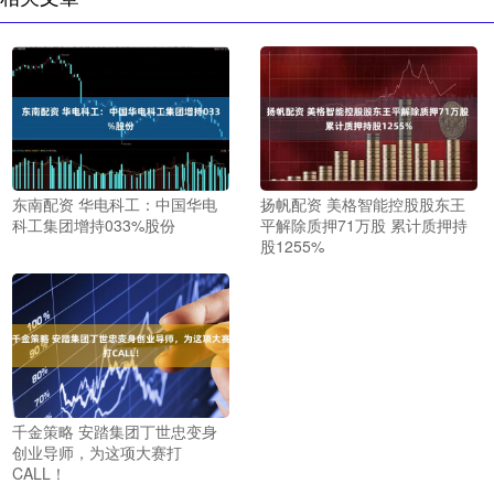
东南配资 华电科工：中国华电
扬帆配资 美格智能控股股东王
科工集团增持033%股份
平解除质押71万股 累计质押持
股1255%
千金策略 安踏集团丁世忠变身
创业导师，为这项大赛打
CALL！