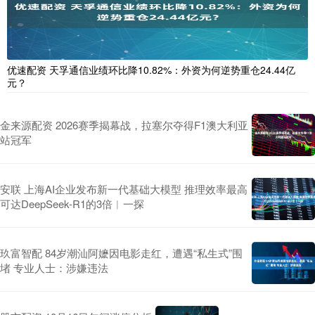
优速配资 天孚通信业绩环比降10.82%：外资为何逆势重仓24.44亿
元？
金来源配资 2026赛季揭幕战，拉塞尔夺得F1澳大利亚
站冠军
安联 上海AI企业发布新一代基础大模型 推理效率最高
可达DeepSeek-R1的3倍︱一探
玖富智配 84岁潮汕阿嬷因电影走红，遭遇“私生式”围
堵 专业人士：涉嫌违法