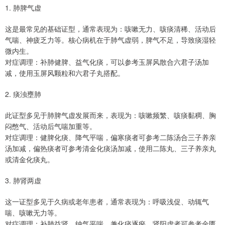
1. 肺脾气虚
这是最常见的基础证型，通常表现为：咳嗽无力、咳痰清稀、活动后
气喘、神疲乏力等。核心病机在于肺气虚弱，脾气不足，导致痰湿轻
微内生。
对症调理：补肺健脾、益气化痰，可以参考玉屏风散合六君子汤加
减，使用玉屏风颗粒和六君子丸搭配。
2. 痰浊壅肺
此证型多见于肺脾气虚发展而来，表现为：咳嗽频繁、咳痰黏稠、胸
闷憋气、活动后气喘加重等。
对症调理：健脾化痰、降气平喘，偏寒痰者可参考二陈汤合三子养亲
汤加减，偏热痰者可参考清金化痰汤加减，使用二陈丸、三子养亲丸
或清金化痰丸。
3. 肺肾两虚
这一证型多见于久病或老年患者，通常表现为：呼吸浅促、动辄气
喘、咳嗽无力等。
对症调理：补肺益肾、纳气平喘，兼化痰逐瘀，肾阳虚者可参考金匮