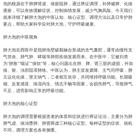
泡的根源在于肺脾肾虚、痰瘀阻肺，通过辨证调理，补肺健脾、化痰
逐瘀，可以有效缓解症状，控制病情发展，减少气胸风险。今天我们
就来详细了解肺大泡的中医认知、核心证型、调理方法以及日常护肺
要点，帮助大家科学应对肺大泡，守护呼吸健康。
肺大泡的中医视角
肺大泡在西医中是指肺泡壁破裂融合形成的含气囊腔，通常由慢性支
气管炎、肺气肿、哮喘等肺部疾病发展而来。在中医中，它被归类
为“肺胀”“喘证”“痰饮”等，核心问题出在肺、脾、肾三脏的虚损，外加
痰、瘀、浊邪阻滞肺络。中医认为，肺主宣发肃降、主气司呼吸，脾
主运化化痰，肾主纳气，三者相互依存，共同维持呼吸功能。长期吸
烟、反复感冒、痰湿内生、情志不畅等因素，会损伤肺气，导致肺气
不足，进而影响正常的呼吸功能。
肺大泡的核心证型
肺大泡的调理需要根据患者的体质和症状进行辨证论治，主要分为肺
脾气虚、痰浊壅肺、肺肾两虚三种核心证型。每种证型的症状、病机
不同，调理方案也各有侧重。