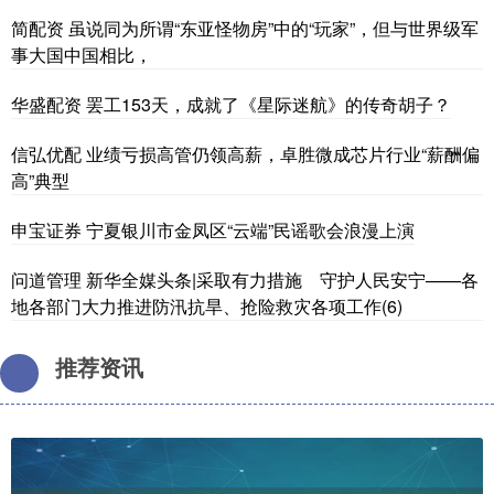
简配资 虽说同为所谓“东亚怪物房”中的“玩家”，但与世界级军
事大国中国相比，
华盛配资 罢工153天，成就了《星际迷航》的传奇胡子？
信弘优配 业绩亏损高管仍领高薪，卓胜微成芯片行业“薪酬偏
高”典型
申宝证券 宁夏银川市金凤区“云端”民谣歌会浪漫上演
问道管理 新华全媒头条|采取有力措施 守护人民安宁——各
地各部门大力推进防汛抗旱、抢险救灾各项工作(6)
推荐资讯