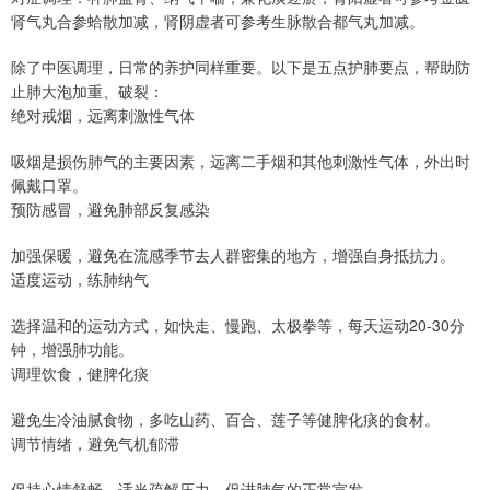
肾气丸合参蛤散加减，肾阴虚者可参考生脉散合都气丸加减。
除了中医调理，日常的养护同样重要。以下是五点护肺要点，帮助防
止肺大泡加重、破裂：
绝对戒烟，远离刺激性气体
吸烟是损伤肺气的主要因素，远离二手烟和其他刺激性气体，外出时
佩戴口罩。
预防感冒，避免肺部反复感染
加强保暖，避免在流感季节去人群密集的地方，增强自身抵抗力。
适度运动，练肺纳气
选择温和的运动方式，如快走、慢跑、太极拳等，每天运动20-30分
钟，增强肺功能。
调理饮食，健脾化痰
避免生冷油腻食物，多吃山药、百合、莲子等健脾化痰的食材。
调节情绪，避免气机郁滞
保持心情舒畅，适当疏解压力，促进肺气的正常宣发。