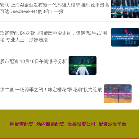
安联 上海AI企业发布新一代基础大模型 推理效率最高
可达DeepSeek-R1的3倍︱一探
玖富智配 84岁潮汕阿嬷因电影走红，遭遇“私生式”围
堵 专业人士：涉嫌违法
股市配资 10月16日午间涨停分析
快牛盘 一场跨季之约！康定樱花“双花期”接力绽放
网配查配资
场内股票配资
股票投资公司
配资炒股平台