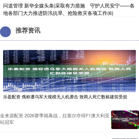
问道管理 新华全媒头条|采取有力措施 守护人民安宁——各
地各部门大力推进防汛抗旱、抢险救灾各项工作(6)
推荐资讯
乐盈配资 俄称遭乌军大规模无人机袭击 致两人死亡数栋建筑受损
金来源配资 2026赛季揭幕战，拉塞尔夺得F1澳大利亚
站冠军