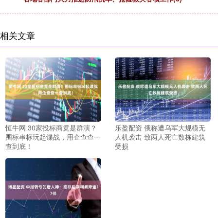
相关文章
恒牛网 30家投标商竟是群演？
乐盈配资 俄称遭乌军大规模无
围标串标玩起谍战，用企查查一
人机袭击 致两人死亡数栋建筑
查到底！
受损