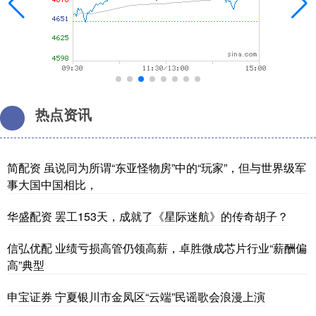
热点资讯
简配资 虽说同为所谓“东亚怪物房”中的“玩家”，但与世界级军
事大国中国相比，
华盛配资 罢工153天，成就了《星际迷航》的传奇胡子？
信弘优配 业绩亏损高管仍领高薪，卓胜微成芯片行业“薪酬偏
高”典型
申宝证券 宁夏银川市金凤区“云端”民谣歌会浪漫上演