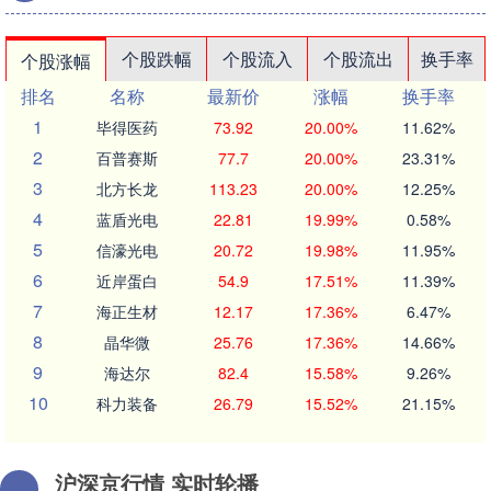
个股跌幅
个股流入
个股流出
换手率
个股涨幅
排名
名称
最新价
涨幅
换手率
1
毕得医药
73.92
20.00%
11.62%
2
百普赛斯
77.7
20.00%
23.31%
3
北方长龙
113.23
20.00%
12.25%
4
蓝盾光电
22.81
19.99%
0.58%
5
信濠光电
20.72
19.98%
11.95%
6
近岸蛋白
54.9
17.51%
11.39%
7
海正生材
12.17
17.36%
6.47%
8
晶华微
25.76
17.36%
14.66%
9
海达尔
82.4
15.58%
9.26%
10
科力装备
26.79
15.52%
21.15%
沪深京行情 实时轮播