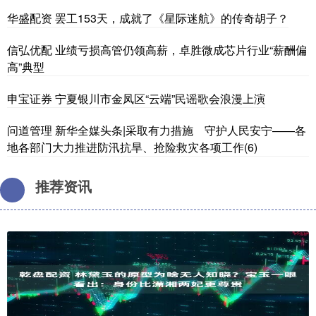
华盛配资 罢工153天，成就了《星际迷航》的传奇胡子？
信弘优配 业绩亏损高管仍领高薪，卓胜微成芯片行业“薪酬偏
高”典型
申宝证券 宁夏银川市金凤区“云端”民谣歌会浪漫上演
问道管理 新华全媒头条|采取有力措施 守护人民安宁——各
地各部门大力推进防汛抗旱、抢险救灾各项工作(6)
推荐资讯