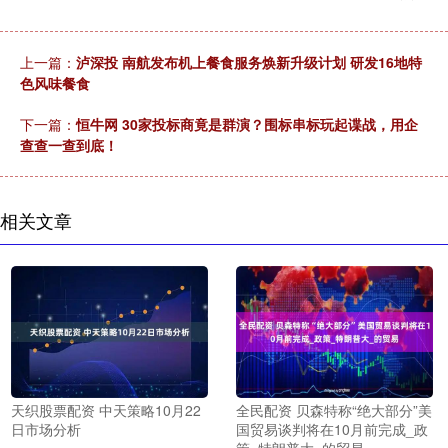
上一篇：
泸深投 南航发布机上餐食服务焕新升级计划 研发16地特
色风味餐食
下一篇：
恒牛网 30家投标商竟是群演？围标串标玩起谍战，用企
查查一查到底！
相关文章
天织股票配资 中天策略10月22
全民配资 贝森特称“绝大部分”美
日市场分析
国贸易谈判将在10月前完成_政
策_特朗普大_的贸易