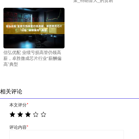
信弘优配 业绩亏损高管仍领高
薪，卓胜微成芯片行业“薪酬偏
高”典型
相关评论
本文评分
*
评论内容
*