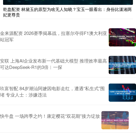
乾盘配资 林黛玉的原型为啥无人知晓？宝玉一眼看出：身份比潇湘两
妃更尊贵
金来源配资 2026赛季揭幕战，拉塞尔夺得F1澳大利亚
站冠军
安联 上海AI企业发布新一代基础大模型 推理效率最高
可达DeepSeek-R1的3倍︱一探
玖富智配 84岁潮汕阿嬷因电影走红，遭遇“私生式”围
堵 专业人士：涉嫌违法
快牛盘 一场跨季之约！康定樱花“双花期”接力绽放