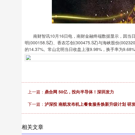
上证指数
3940.04
.40
2.13%
39.68
1.
南财智讯10月16日电，南财金融终端数据显示，因当日
明(000158.SZ)、香农芯创(300475.SZ)与海峡股份(
的14.37%。常山北明当日收盘上涨9.98%，换手率为9.6
上一篇：
鼎合网 50亿，投向半导体！深圳发力
下一篇：
泸深投 南航发布机上餐食服务焕新升级计划 研发
相关文章