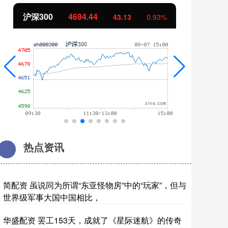
沪深300
4694.44
北
43.13
0.93%
热点资讯
简配资 虽说同为所谓“东亚怪物房”中的“玩家”，但与
世界级军事大国中国相比，
华盛配资 罢工153天，成就了《星际迷航》的传奇