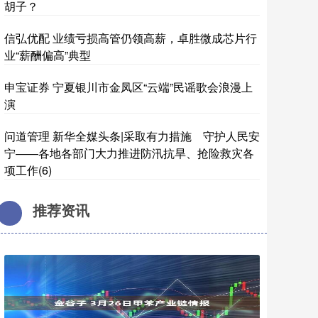
胡子？
信弘优配 业绩亏损高管仍领高薪，卓胜微成芯片行
业“薪酬偏高”典型
申宝证券 宁夏银川市金凤区“云端”民谣歌会浪漫上
演
问道管理 新华全媒头条|采取有力措施 守护人民安
宁——各地各部门大力推进防汛抗旱、抢险救灾各
项工作(6)
推荐资讯