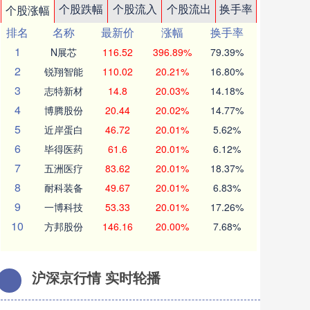
个股跌幅
个股流入
个股流出
换手率
个股涨幅
排名
名称
最新价
涨幅
换手率
1
N展芯
116.52
396.89%
79.39%
2
锐翔智能
110.02
20.21%
16.80%
3
志特新材
14.8
20.03%
14.18%
4
博腾股份
20.44
20.02%
14.77%
5
近岸蛋白
46.72
20.01%
5.62%
6
毕得医药
61.6
20.01%
6.12%
7
五洲医疗
83.62
20.01%
18.37%
8
耐科装备
49.67
20.01%
6.83%
9
一博科技
53.33
20.01%
17.26%
10
方邦股份
146.16
20.00%
7.68%
沪深京行情 实时轮播