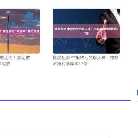
跨季之约！康定樱
博星配资 中报转亏的唐人神：扣非
力绽放
后净利暴降逾17倍