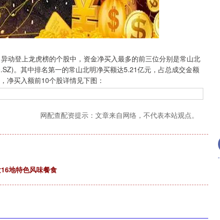
深证成指
14311.01
02%
200.89
1.42%
异动登上龙虎榜的个股中，资金净买入最多的前三位分别是常山北
002320.SZ)。其中排名第一的常山北明净买额达5.21亿元，占总成交金额
8%，净买入额前10个股详情见下图：
网配查配资提示：文章来自网络，不代表本站观点。
16地特色风味餐食