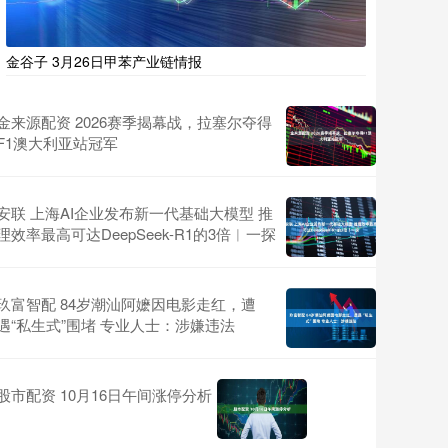
金谷子 3月26日甲苯产业链情报
金来源配资 2026赛季揭幕战，拉塞尔夺得
F1澳大利亚站冠军
安联 上海AI企业发布新一代基础大模型 推
理效率最高可达DeepSeek-R1的3倍︱一探
玖富智配 84岁潮汕阿嬷因电影走红，遭
遇“私生式”围堵 专业人士：涉嫌违法
股市配资 10月16日午间涨停分析