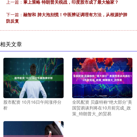
上一篇：
掌上策略 特朗普关税战，印度股市成了最大输家？
下一篇：
融智和 肺大泡别慌！中医辨证调理有方法，从根源护肺
防反复
相关文章
股市配资 10月16日午间涨停分
全民配资 贝森特称“绝大部分”美
析
国贸易谈判将在10月前完成_政
策_特朗普大_的贸易