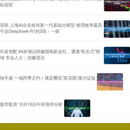
站冠军
安联 上海AI企业发布新一代基础大模型 推理效率最高
可达DeepSeek-R1的3倍︱一探
玖富智配 84岁潮汕阿嬷因电影走红，遭遇“私生式”围
堵 专业人士：涉嫌违法
快牛盘 一场跨季之约！康定樱花“双花期”接力绽放
股市配资 10月16日午间涨停分析