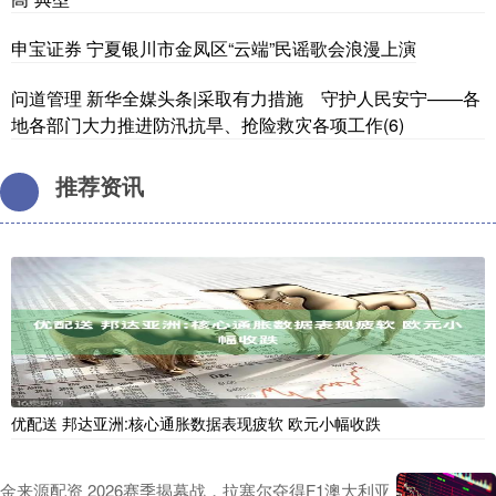
申宝证券 宁夏银川市金凤区“云端”民谣歌会浪漫上演
问道管理 新华全媒头条|采取有力措施 守护人民安宁——各
地各部门大力推进防汛抗旱、抢险救灾各项工作(6)
推荐资讯
优配送 邦达亚洲:核心通胀数据表现疲软 欧元小幅收跌
金来源配资 2026赛季揭幕战，拉塞尔夺得F1澳大利亚