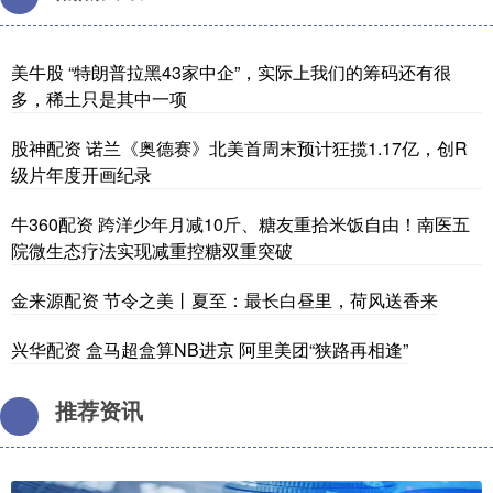
美牛股 “特朗普拉黑43家中企”，实际上我们的筹码还有很
多，稀土只是其中一项
股神配资 诺兰《奥德赛》北美首周末预计狂揽1.17亿，创R
级片年度开画纪录
牛360配资 跨洋少年月减10斤、糖友重拾米饭自由！南医五
院微生态疗法实现减重控糖双重突破
金来源配资 节令之美丨夏至：最长白昼里，荷风送香来
兴华配资 盒马超盒算NB进京 阿里美团“狭路再相逢”
推荐资讯