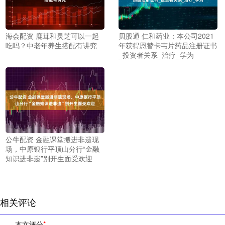
海会配资 鹿茸和灵芝可以一起
贝股通 仁和药业：本公司2021
吃吗？中老年养生搭配有讲究
年获得恩替卡韦片药品注册证书
_投资者关系_治疗_学为
公牛配资 金融课堂搬进非遗现
场，中原银行平顶山分行“金融
知识进非遗”别开生面受欢迎
相关评论
本文评分
*