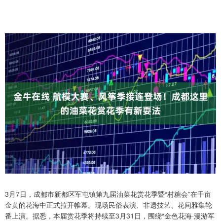
3月7日，成都市新都区军屯镇第九届油菜花赏花季暨“村糖会”在千亩
金黄的花海中正式拉开帷幕。现场民俗表演、非遗技艺、花间雅集轮
番上演。据悉，本届赏花季将持续至3月31日，围绕“金色花海·漫游军