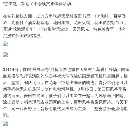
屯”主题，策划了十余项文旅体验活动。
在赏花路线方面，主办方串联起天星村麦田书局、10°咖啡、百草香
庐、高祖社区油菜花基地、花田集市、花田火锅、花田影院等节点，
开通“花海观光车”，打造集智慧农业、田园风光、特色美食于一体的
沉浸式休闲旅游路线。
3月14日，首届“翼展沃野”航模大赛也将在天星村百草香庐登场。国家
航空模型飞行表演队的队员将携大型汽油机固定翼飞机腾空而起，翻
滚、盘旋、编队飞行，在花海上空划出绚丽的航迹。青少年们还可以
亲手操控无人机足球，制作电动滑翔机。3月15日，第三届风筝季将
如约而至。麦田书局里，孩子们可以围坐在一起，为风筝画上眼睛、
涂上翅膀；稻菜现代农业园区的上空，巨型风筝将乘风而起。当天下
午，同一片田野上，音乐将取代风声成为主角——慈善音乐会温情唱
响。