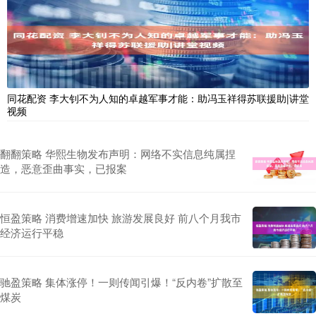
同花配资 李大钊不为人知的卓越军事才能：助冯玉祥得苏联援助|讲堂
视频
翻翻策略 华熙生物发布声明：网络不实信息纯属捏
造，恶意歪曲事实，已报案
恒盈策略 消费增速加快 旅游发展良好 前八个月我市
经济运行平稳
驰盈策略 集体涨停！一则传闻引爆！“反内卷”扩散至
煤炭