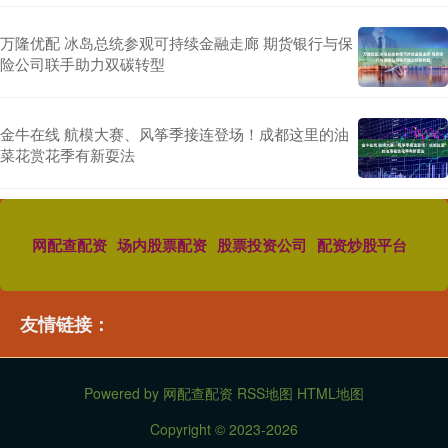
万隆优配 冰岛总统参观可持续金融走廊 期货银行与保
险公司联手助力双碳转型
金牛在线 航模大赛、风筝季接连登场！成都这里的油
菜花赏花季有新耍法
网配查配资
场内股票配资
股票投资公司
配资炒股平台
友情链接：
Powered by
网配查配资
RSS地图
HTML地图
Copyright
© 2023-2026