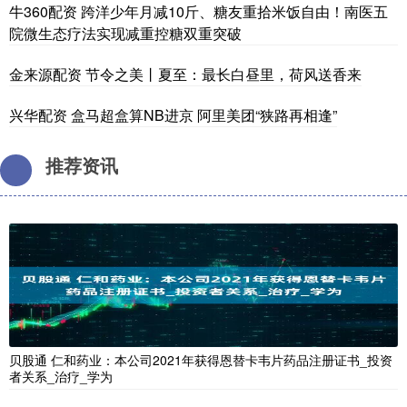
牛360配资 跨洋少年月减10斤、糖友重拾米饭自由！南医五
院微生态疗法实现减重控糖双重突破
金来源配资 节令之美丨夏至：最长白昼里，荷风送香来
兴华配资 盒马超盒算NB进京 阿里美团“狭路再相逢”
推荐资讯
贝股通 仁和药业：本公司2021年获得恩替卡韦片药品注册证书_投资
者关系_治疗_学为