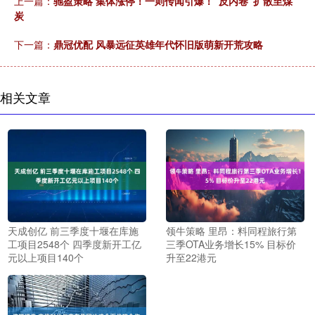
上一篇：
驰盈策略 集体涨停！一则传闻引爆！“反内卷”扩散至煤
炭
下一篇：
鼎冠优配 风暴远征英雄年代怀旧版萌新开荒攻略
相关文章
天成创亿 前三季度十堰在库施
领牛策略 里昂：料同程旅行第
工项目2548个 四季度新开工亿
三季OTA业务增长15% 目标价
元以上项目140个
升至22港元