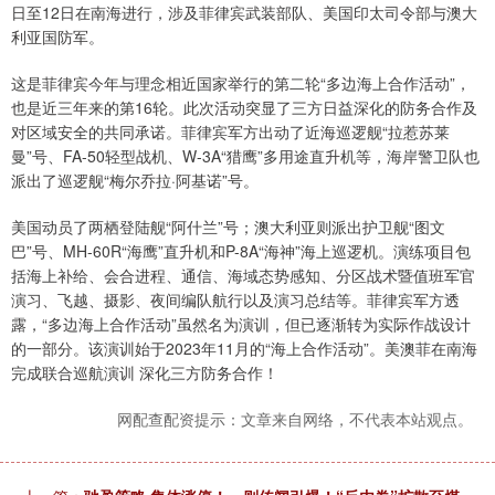
日至12日在南海进行，涉及菲律宾武装部队、美国印太司令部与澳大
利亚国防军。
这是菲律宾今年与理念相近国家举行的第二轮“多边海上合作活动”，
也是近三年来的第16轮。此次活动突显了三方日益深化的防务合作及
对区域安全的共同承诺。菲律宾军方出动了近海巡逻舰“拉惹苏莱
曼”号、FA-50轻型战机、W-3A“猎鹰”多用途直升机等，海岸警卫队也
派出了巡逻舰“梅尔乔拉·阿基诺”号。
美国动员了两栖登陆舰“阿什兰”号；澳大利亚则派出护卫舰“图文
巴”号、MH-60R“海鹰”直升机和P-8A“海神”海上巡逻机。演练项目包
括海上补给、会合进程、通信、海域态势感知、分区战术暨值班军官
演习、飞越、摄影、夜间编队航行以及演习总结等。菲律宾军方透
露，“多边海上合作活动”虽然名为演训，但已逐渐转为实际作战设计
的一部分。该演训始于2023年11月的“海上合作活动”。美澳菲在南海
完成联合巡航演训 深化三方防务合作！
网配查配资提示：文章来自网络，不代表本站观点。