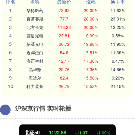
排名
名称
最新价
涨幅
换手率
1
毕得医药
73.92
20.00%
11.62%
2
百普赛斯
77.7
20.00%
23.31%
3
北方长龙
113.23
20.00%
12.25%
4
蓝盾光电
22.81
19.99%
0.58%
5
信濠光电
20.72
19.98%
11.95%
6
近岸蛋白
54.9
17.51%
11.39%
7
海正生材
12.17
17.36%
6.47%
8
晶华微
25.76
17.36%
14.66%
9
海达尔
82.4
15.58%
9.26%
10
科力装备
26.79
15.52%
21.15%
沪深京行情 实时轮播
北证50
1122.88
-11.37
-1.00%