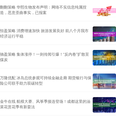
翻翻策略 华熙生物发布声明：网络不实信息纯属捏
造，恶意歪曲事实，已报案
恒盈策略 消费增速加快 旅游发展良好 前八个月我市
经济运行平稳
驰盈策略 集体涨停！一则传闻引爆！“反内卷”扩散至
煤炭
万隆优配 冰岛总统参观可持续金融走廊 期货银行与保
险公司联手助力双碳转型
金牛在线 航模大赛、风筝季接连登场！成都这里的油
菜花赏花季有新耍法