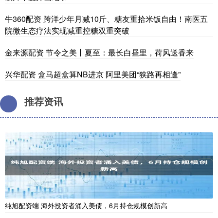
牛360配资 跨洋少年月减10斤、糖友重拾米饭自由！南医五
院微生态疗法实现减重控糖双重突破
金来源配资 节令之美丨夏至：最长白昼里，荷风送香来
兴华配资 盒马超盒算NB进京 阿里美团“狭路再相逢”
推荐资讯
纯旭配资端 海外投资者涌入美债，6月持仓规模创新高