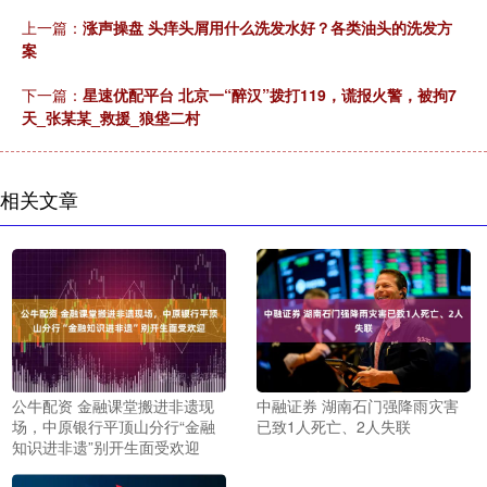
上一篇：
涨声操盘 头痒头屑用什么洗发水好？各类油头的洗发方
案
下一篇：
星速优配平台 北京一“醉汉”拨打119，谎报火警，被拘7
天_张某某_救援_狼垡二村
相关文章
公牛配资 金融课堂搬进非遗现
中融证券 湖南石门强降雨灾害
场，中原银行平顶山分行“金融
已致1人死亡、2人失联
知识进非遗”别开生面受欢迎