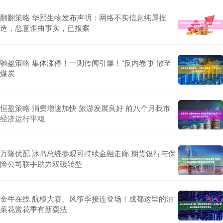
翻翻策略 华熙生物发布声明：网络不实信息纯属捏
造，恶意歪曲事实，已报案
驰盈策略 集体涨停！一则传闻引爆！“反内卷”扩散至
煤炭
恒盈策略 消费增速加快 旅游发展良好 前八个月我市
经济运行平稳
万隆优配 冰岛总统参观可持续金融走廊 期货银行与保
险公司联手助力双碳转型
金牛在线 航模大赛、风筝季接连登场！成都这里的油
菜花赏花季有新耍法