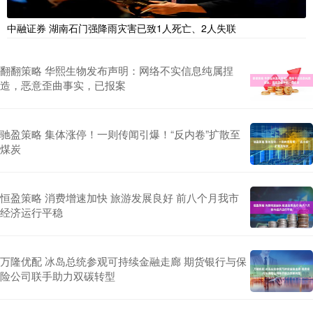
中融证券 湖南石门强降雨灾害已致1人死亡、2人失联
翻翻策略 华熙生物发布声明：网络不实信息纯属捏
造，恶意歪曲事实，已报案
驰盈策略 集体涨停！一则传闻引爆！“反内卷”扩散至
煤炭
恒盈策略 消费增速加快 旅游发展良好 前八个月我市
经济运行平稳
万隆优配 冰岛总统参观可持续金融走廊 期货银行与保
险公司联手助力双碳转型