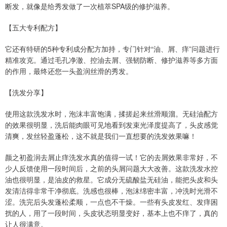
断发，就像是给秀发做了一次植萃SPA级的修护滋养。
【五大专利配方】
它还有特研的5种专利成分配方加持，专门针对“油、屑、痒”问题进行
精准攻克。通过毛孔净澈、控油去屑、强韧防断、修护滋养等多方面
的作用，最终还您一头盈润丝滑的秀发。
【洗发分享】
使用这款洗发水时，泡沫丰富饱满，揉搓起来丝滑顺溜。无硅油配方
的效果很明显，洗后能肉眼可见地看到发束光泽度提高了，头皮感觉
清爽，发丝轻盈蓬松，这不就是我们一直想要的洗发效果嘛！
颜之初盈润去屑止痒洗发水真的值得一试！它的去屑效果非常好，不
少人反馈使用一段时间后，之前的头屑问题大大改善。这款洗发水控
油也很明显，是油皮的救星。它成分无硫酸盐无硅油，能把头皮和头
发清洁得非常干净彻底。洗感也很棒，泡沫绵密丰富，冲洗时光滑不
涩。洗完后头发蓬松柔顺，一点也不干燥。一些有头皮发红、发痒困
扰的人，用了一段时间，头皮状态明显变好，基本上也不痒了，真的
让人很满意。