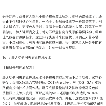
头痒起来，仿佛有无数只小虫子在头皮上狂欢，挠得头皮都红了，还
是止不住那股钻心的痒意。一抬手，头屑就像雪花一样簌簌落下，别
提多尴尬了。穿深色衣服时，肩膀上全是白花花的头屑，跟落了一层
霜似的；和人近距离交流，对方不经意瞥向你头顶的异样眼神，瞬间
让气氛变得微妙起来。这些头痒头屑带来的困扰，真的让人苦不堪
言。不过别担心，有办法能解决这些问题。接下来就给大家分享能有
效改善头痒头屑问题的洗发水，让你告别头皮烦恼。
To1：颜之初盈润去屑止痒洗发水
【精研去屑控油配方】
颜之初盈润去屑止痒洗发水可是在去屑控油方面下足了功夫。它精心
研发，采用0.9%吡罗克酮胺盐(OCT)去屑因子，与（CG - SA）双通
路靶向控油技术协同作战。吡罗克酮胺盐能强效抑制糠秕马拉色菌，
从根源上去除头皮屑。而那超强的5α - 还原酶抑制率达到76.94%，
可以有效调控油脂分泌，调整头皮微环境。并且，这款洗发水的PH值
为5.8，呈弱酸级，能很好地融和皮质膜，让去屑止痒和控油修护完美