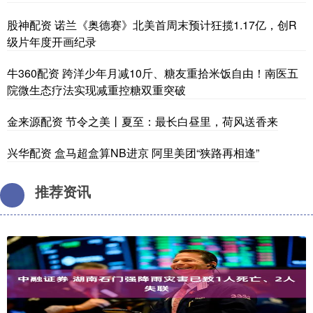
股神配资 诺兰《奥德赛》北美首周末预计狂揽1.17亿，创R
级片年度开画纪录
牛360配资 跨洋少年月减10斤、糖友重拾米饭自由！南医五
院微生态疗法实现减重控糖双重突破
金来源配资 节令之美丨夏至：最长白昼里，荷风送香来
兴华配资 盒马超盒算NB进京 阿里美团“狭路再相逢”
推荐资讯