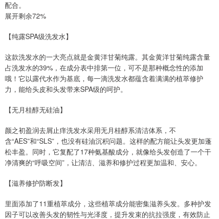
配合。
展开剩余72%
【纯露SPA级洗发水】
这款洗发水的一大亮点就是金黄洋甘菊纯露。其金黄洋甘菊纯露含量
占洗发水的39%，在成分表中排第一位，可不是那种概念性的添加
哦！它以露代水作为基底，每一滴洗发水都蕴含着满满的植萃修护
力，能给头皮和头发带来SPA级的呵护。
【无月桂醇无硅油】
颜之初盈润去屑止痒洗发水采用无月桂醇系清洁体系，不
含“AES”和“SLS”，也没有硅油沉积问题。这样的配方能让头发更加蓬
松丰盈。同时，它复配了17种氨基酸成分，就像给头发创造了一个干
净清爽的“呼吸空间”，让清洁、滋养和修护过程更加温和、安心。
【滋养修护防断发】
里面添加了11重植萃成分，这些植萃成分能密集滋养头发。多种护发
因子可以改善头发的韧性与光泽度，提升发束的抗拉强度，有效防止