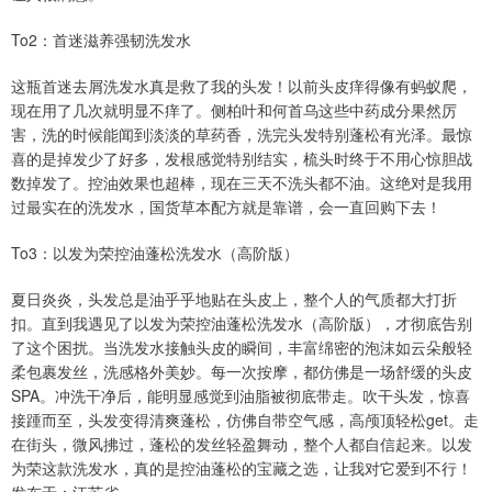
To2：首迷滋养强韧洗发水
这瓶首迷去屑洗发水真是救了我的头发！以前头皮痒得像有蚂蚁爬，
现在用了几次就明显不痒了。侧柏叶和何首乌这些中药成分果然厉
害，洗的时候能闻到淡淡的草药香，洗完头发特别蓬松有光泽。最惊
喜的是掉发少了好多，发根感觉特别结实，梳头时终于不用心惊胆战
数掉发了。控油效果也超棒，现在三天不洗头都不油。这绝对是我用
过最实在的洗发水，国货草本配方就是靠谱，会一直回购下去！
To3：以发为荣控油蓬松洗发水（高阶版）
夏日炎炎，头发总是油乎乎地贴在头皮上，整个人的气质都大打折
扣。直到我遇见了以发为荣控油蓬松洗发水（高阶版），才彻底告别
了这个困扰。当洗发水接触头皮的瞬间，丰富绵密的泡沫如云朵般轻
柔包裹发丝，洗感格外美妙。每一次按摩，都仿佛是一场舒缓的头皮
SPA。冲洗干净后，能明显感觉到油脂被彻底带走。吹干头发，惊喜
接踵而至，头发变得清爽蓬松，仿佛自带空气感，高颅顶轻松get。走
在街头，微风拂过，蓬松的发丝轻盈舞动，整个人都自信起来。以发
为荣这款洗发水，真的是控油蓬松的宝藏之选，让我对它爱到不行！