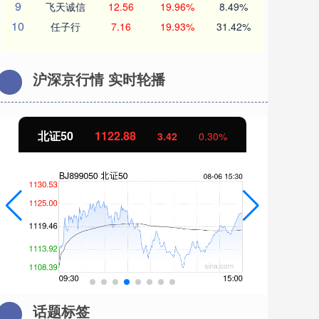
9
飞天诚信
12.56
19.96%
8.49%
10
任子行
7.16
19.93%
31.42%
沪深京行情 实时轮播
北证50
1122.88
创
3.42
0.30%
话题标签