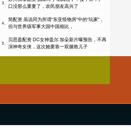
3、
口没那么重要了，农民朋友高兴了
简配资 虽说同为所谓“东亚怪物房”中的“玩家”，
4、
但与世界级军事大国中国相比，
贝思盈配资 DC女神盖尔·加朵新片曝预告，不再
5、
演神奇女侠，这次她要靠一双腿救儿子