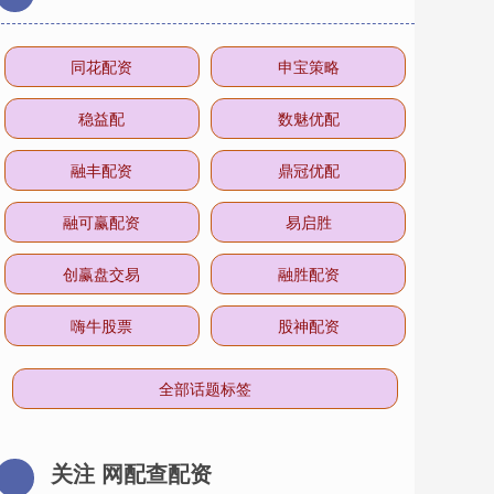
同花配资
申宝策略
稳益配
数魅优配
融丰配资
鼎冠优配
融可赢配资
易启胜
创赢盘交易
融胜配资
嗨牛股票
股神配资
全部话题标签
关注 网配查配资