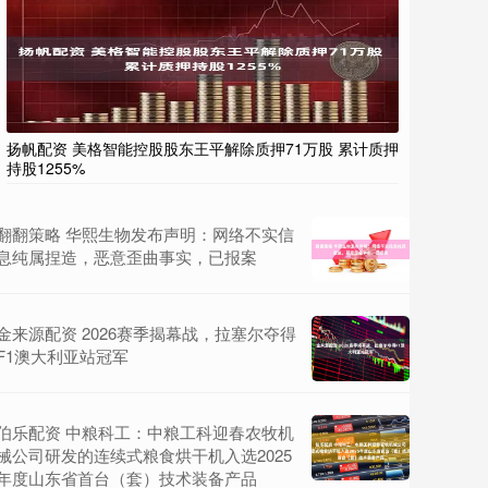
扬帆配资 美格智能控股股东王平解除质押71万股 累计质押
持股1255%
翻翻策略 华熙生物发布声明：网络不实信
息纯属捏造，恶意歪曲事实，已报案
金来源配资 2026赛季揭幕战，拉塞尔夺得
F1澳大利亚站冠军
伯乐配资 中粮科工：中粮工科迎春农牧机
械公司研发的连续式粮食烘干机入选2025
年度山东省首台（套）技术装备产品