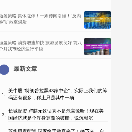
驰盈策略 集体涨停！一则传闻引爆！“反内
卷”扩散至煤炭
恒盈策略 消费增速加快 旅游发展良好 前八
个月我市经济运行平稳
最新文章
美牛股 “特朗普拉黑43家中企”，实际上我们的筹
1、
码还有很多，稀土只是其中一项
长城配资 卢麒元这话真不是危言耸听！现在美
2、
国经济就是个浑身窟窿的破船，说沉就沉
苏州恒泰配资 国家终于动真格了！接下来，户