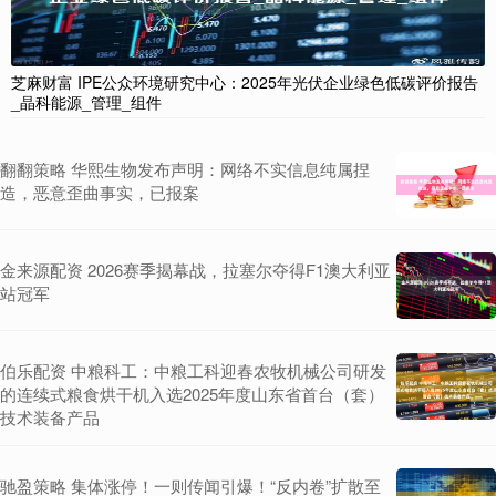
芝麻财富 IPE公众环境研究中心：2025年光伏企业绿色低碳评价报告
_晶科能源_管理_组件
翻翻策略 华熙生物发布声明：网络不实信息纯属捏
造，恶意歪曲事实，已报案
金来源配资 2026赛季揭幕战，拉塞尔夺得F1澳大利亚
站冠军
伯乐配资 中粮科工：中粮工科迎春农牧机械公司研发
的连续式粮食烘干机入选2025年度山东省首台（套）
技术装备产品
驰盈策略 集体涨停！一则传闻引爆！“反内卷”扩散至