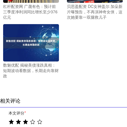
杠杆配资网 广晟有色：预计前
贝思盈配资 DC女神盖尔·加朵新
三季度净利润同比增长至少376
片曝预告，不再演神奇女侠，这
亿元
次她要靠一双腿救儿子
数魅优配 揭秘美债涨跌真相：
短期波动看数据，长期走向靠财
政
相关评论
本文评分
*