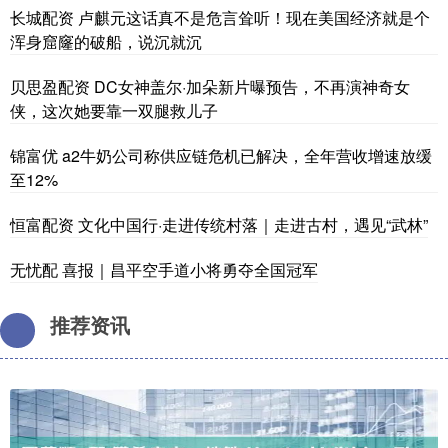
长城配资 卢麒元这话真不是危言耸听！现在美国经济就是个
浑身窟窿的破船，说沉就沉
贝思盈配资 DC女神盖尔·加朵新片曝预告，不再演神奇女
侠，这次她要靠一双腿救儿子
锦富优 a2牛奶公司称供应链危机已解决，全年营收增速放缓
至12%
恒富配资 文化中国行·走进传统村落｜走进古村，遇见“武林”
无忧配 喜报｜昌平空手道小将勇夺全国冠军
推荐资讯