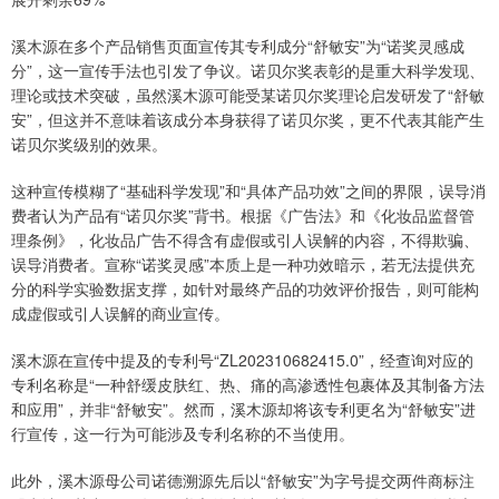
溪木源在多个产品销售页面宣传其专利成分“舒敏安”为“诺奖灵感成
分”，这一宣传手法也引发了争议。诺贝尔奖表彰的是重大科学发现、
理论或技术突破，虽然溪木源可能受某诺贝尔奖理论启发研发了“舒敏
安”，但这并不意味着该成分本身获得了诺贝尔奖，更不代表其能产生
诺贝尔奖级别的效果。
这种宣传模糊了“基础科学发现”和“具体产品功效”之间的界限，误导消
费者认为产品有“诺贝尔奖”背书。根据《广告法》和《化妆品监督管
理条例》，化妆品广告不得含有虚假或引人误解的内容，不得欺骗、
误导消费者。宣称“诺奖灵感”本质上是一种功效暗示，若无法提供充
分的科学实验数据支撑，如针对最终产品的功效评价报告，则可能构
成虚假或引人误解的商业宣传。
溪木源在宣传中提及的专利号“ZL202310682415.0”，经查询对应的
专利名称是“一种舒缓皮肤红、热、痛的高渗透性包裹体及其制备方法
和应用”，并非“舒敏安”。然而，溪木源却将该专利更名为“舒敏安”进
行宣传，这一行为可能涉及专利名称的不当使用。
此外，溪木源母公司诺德溯源先后以“舒敏安”为字号提交两件商标注