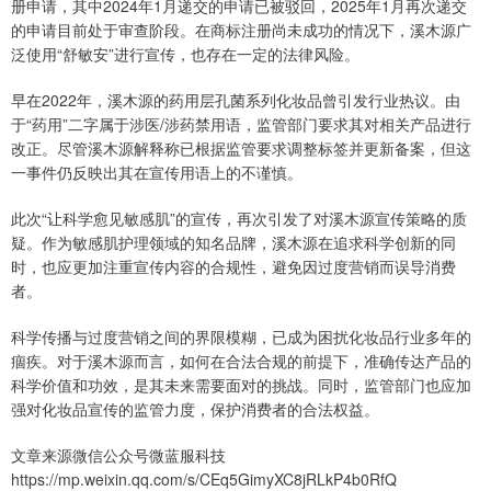
册申请，其中2024年1月递交的申请已被驳回，2025年1月再次递交
的申请目前处于审查阶段。在商标注册尚未成功的情况下，溪木源广
泛使用“舒敏安”进行宣传，也存在一定的法律风险。
早在2022年，溪木源的药用层孔菌系列化妆品曾引发行业热议。由
于“药用”二字属于涉医/涉药禁用语，监管部门要求其对相关产品进行
改正。尽管溪木源解释称已根据监管要求调整标签并更新备案，但这
一事件仍反映出其在宣传用语上的不谨慎。
此次“让科学愈见敏感肌”的宣传，再次引发了对溪木源宣传策略的质
疑。作为敏感肌护理领域的知名品牌，溪木源在追求科学创新的同
时，也应更加注重宣传内容的合规性，避免因过度营销而误导消费
者。
科学传播与过度营销之间的界限模糊，已成为困扰化妆品行业多年的
痼疾。对于溪木源而言，如何在合法合规的前提下，准确传达产品的
科学价值和功效，是其未来需要面对的挑战。同时，监管部门也应加
强对化妆品宣传的监管力度，保护消费者的合法权益。
文章来源微信公众号微蓝服科技
https://mp.weixin.qq.com/s/CEq5GimyXC8jRLkP4b0RfQ