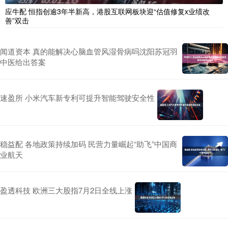
应牛配 恒指创逾3年半新高，港股互联网板块迎“估值修复x业绩改
善”双击
闻道资本 真的能解决心脑血管风湿骨病吗沈阳苏冠羽
中医给出答案
速盈所 小米汽车新专利可提升智能驾驶安全性
稳益配 各地政策持续加码 民营力量崛起“助飞”中国商
业航天
盈透科技 欧洲三大股指7月2日全线上涨