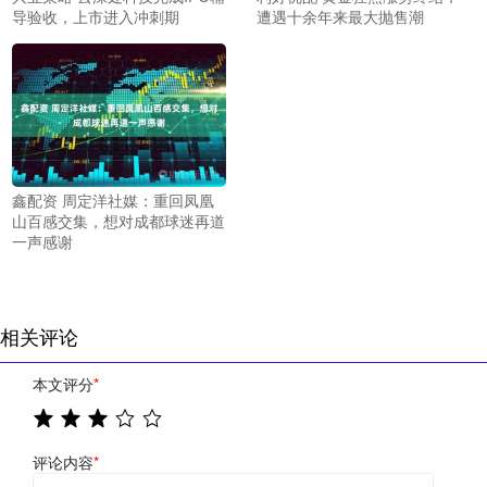
导验收，上市进入冲刺期
遭遇十余年来最大抛售潮
鑫配资 周定洋社媒：重回凤凰
山百感交集，想对成都球迷再道
一声感谢
相关评论
本文评分
*
评论内容
*