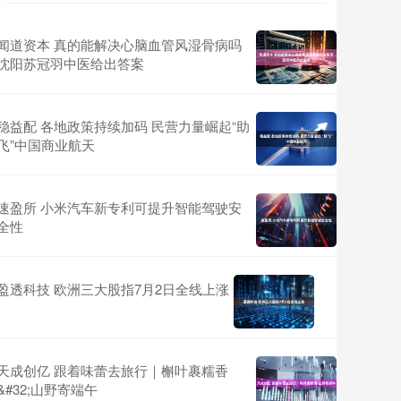
闻道资本 真的能解决心脑血管风湿骨病吗
沈阳苏冠羽中医给出答案
稳益配 各地政策持续加码 民营力量崛起“助
飞”中国商业航天
速盈所 小米汽车新专利可提升智能驾驶安
全性
盈透科技 欧洲三大股指7月2日全线上涨
天成创亿 跟着味蕾去旅行｜槲叶裹糯香
&#32;山野寄端午