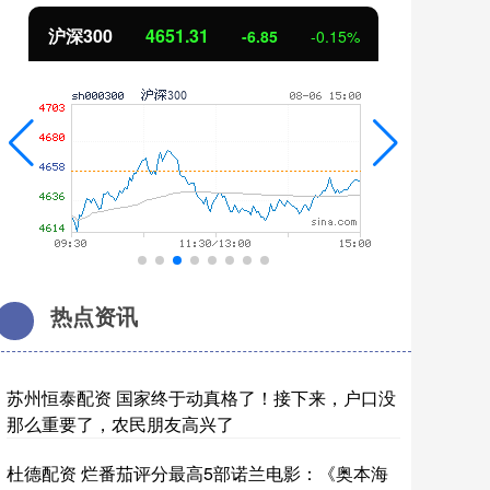
沪深300
4651.31
北
-6.85
-0.15%
热点资讯
苏州恒泰配资 国家终于动真格了！接下来，户口没
那么重要了，农民朋友高兴了
杜德配资 烂番茄评分最高5部诺兰电影：《奥本海