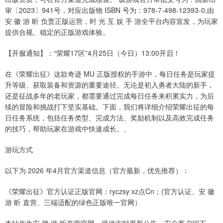
审〔2023〕941号，对应出版物 ISBN 号为：978-7-498-12393-0,由
安 徽 游 昕 负责正版运营，时 光 互 娱 手 游全平台内容宣发，为玩家
提供合规、稳定的正版游戏体验。
【开服通知】：“荣耀17区”4月25日（今日）13:00开启！
在《荣耀出征》这款奇迹 MU 正版授权的手游中，每日任务是玩家提
升等级、获取装备和资源的重要途径。无论是初入勇者大陆的新手，
还是征战多年的老玩家，都需要通过完成每日任务来积累实力，为后
续的冒险和挑战打下坚实基础。下面，我们将详细介绍荣耀出征的每
日任务系统，包括任务类型、完成方法、奖励机制以及高效完成任务
的技巧，帮助玩家在游戏中快速成长。、
游玩方式
以下为 2026 年4月官方渠道信息（官方最新，优先推荐）：
《荣耀出征》官方认证正版官网：ryczsy xz点Cn；(官方认证、安 徽
游 昕 直营、三端适配的绿色正版唯一官网）