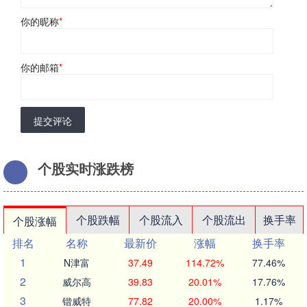
你的昵称
*
你的邮箱
*
提交评论
个股实时涨跌榜
个股跌幅
个股流入
个股流出
换手率
个股涨幅
排名
名称
最新价
涨幅
换手率
1
N津富
37.49
114.72%
77.46%
2
威尔高
39.83
20.01%
17.76%
3
锴威特
77.82
20.00%
1.17%