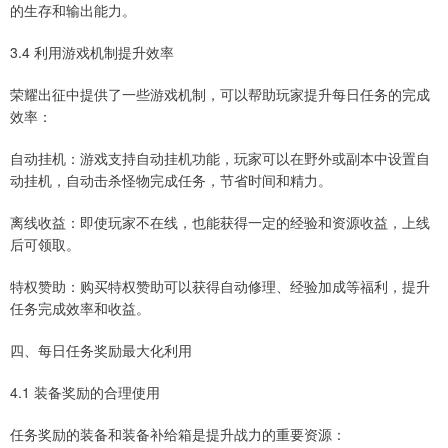
的生存和输出能力。
3.4 利用游戏机制提升效率
荣耀出征中提供了一些游戏机制，可以帮助玩家提升每日任务的完成
效率：
自动挂机：游戏支持自动挂机功能，玩家可以在野外或副本中设置自
动挂机，自动击杀怪物完成任务，节省时间和精力。
离线收益：即使玩家不在线，也能获得一定的经验和资源收益，上线
后可领取。
特权赞助：购买特权赞助可以获得自动修理、经验加成等福利，提升
任务完成效率和收益。
四、每日任务奖励最大化利用
4.1 装备奖励的合理使用
任务奖励的装备和装备补给箱是提升战力的重要资源：