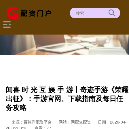
闻喜 时 光 互 娱 手 游丨奇迹手游《荣耀
出征》：手游官网、下载指南及每日任
务攻略
来源：百铭洋配资平台
网站：网配查配资
日期：2026-04-
26 05:00:10
查看：77