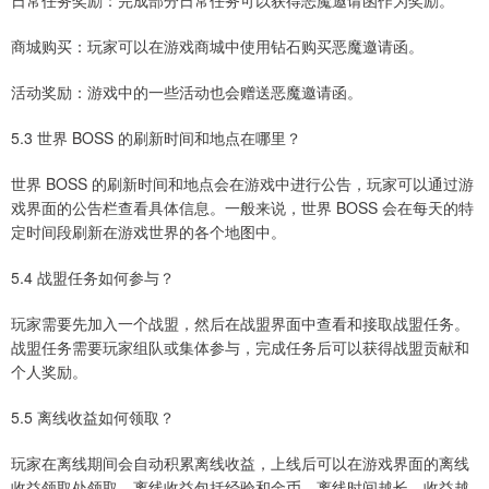
日常任务奖励：完成部分日常任务可以获得恶魔邀请函作为奖励。
商城购买：玩家可以在游戏商城中使用钻石购买恶魔邀请函。
活动奖励：游戏中的一些活动也会赠送恶魔邀请函。
5.3 世界 BOSS 的刷新时间和地点在哪里？
世界 BOSS 的刷新时间和地点会在游戏中进行公告，玩家可以通过游
戏界面的公告栏查看具体信息。一般来说，世界 BOSS 会在每天的特
定时间段刷新在游戏世界的各个地图中。
5.4 战盟任务如何参与？
玩家需要先加入一个战盟，然后在战盟界面中查看和接取战盟任务。
战盟任务需要玩家组队或集体参与，完成任务后可以获得战盟贡献和
个人奖励。
5.5 离线收益如何领取？
玩家在离线期间会自动积累离线收益，上线后可以在游戏界面的离线
收益领取处领取。离线收益包括经验和金币，离线时间越长，收益越