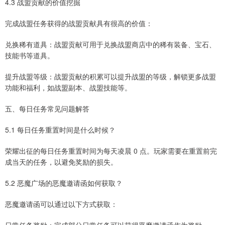
4.3 战盟贡献的价值挖掘
完成战盟任务获得的战盟贡献具有很高的价值：
兑换稀有道具：战盟贡献可用于兑换战盟商店中的稀有装备、宝石、
技能书等道具。
提升战盟等级：战盟贡献的积累可以提升战盟的等级，解锁更多战盟
功能和福利，如战盟副本、战盟技能等。
五、每日任务常见问题解答
5.1 每日任务重置时间是什么时候？
荣耀出征的每日任务重置时间为每天凌晨 0 点。玩家需要在重置前完
成当天的任务，以避免奖励的损失。
5.2 恶魔广场的恶魔邀请函如何获取？
恶魔邀请函可以通过以下方式获取：