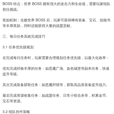
BOSS 特点：世界 BOSS 拥有强大的攻击力和生命值，需要玩家组队
前往挑战。
奖励机制：击败世界 BOSS 后，玩家可获得稀有装备、宝石、技能书
等丰厚奖励，同时还能获得大量的战盟贡献。
三、每日任务高效完成技巧
3.1 任务优先级规划
在完成每日任务时，玩家需要合理规划任务优先级，以最大化效率：
优先完成经验丰厚的任务：如恶魔广场、血色城堡等副本任务，快速
提升等级。
其次完成装备获取任务：如恶魔狩猎等，获取高品质装备提升战力。
最后完成资源收集任务：如战盟任务、日常小怪击杀等，积累金币、
宝石等资源。
3.2 组队协作策略