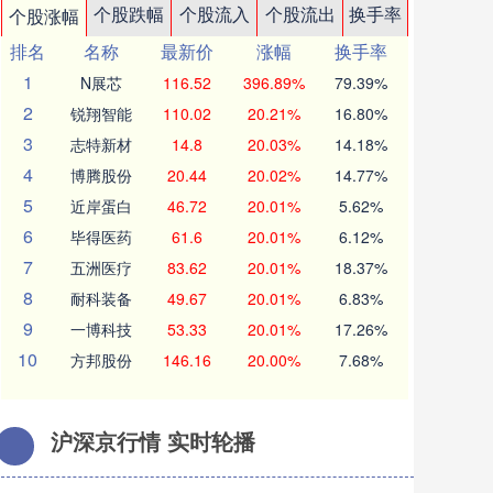
个股跌幅
个股流入
个股流出
换手率
个股涨幅
排名
名称
最新价
涨幅
换手率
1
N展芯
116.52
396.89%
79.39%
2
锐翔智能
110.02
20.21%
16.80%
3
志特新材
14.8
20.03%
14.18%
4
博腾股份
20.44
20.02%
14.77%
5
近岸蛋白
46.72
20.01%
5.62%
6
毕得医药
61.6
20.01%
6.12%
7
五洲医疗
83.62
20.01%
18.37%
8
耐科装备
49.67
20.01%
6.83%
9
一博科技
53.33
20.01%
17.26%
10
方邦股份
146.16
20.00%
7.68%
沪深京行情 实时轮播