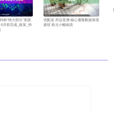
特称“绝大部分”美国
优配送 邦达亚洲:核心通胀数据表现
0月前完成_政策_特
疲软 欧元小幅收跌
易