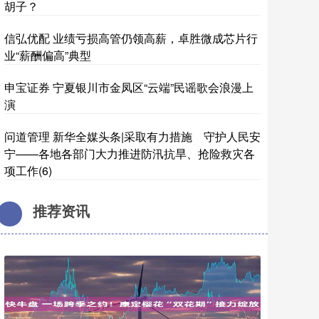
胡子？
信弘优配 业绩亏损高管仍领高薪，卓胜微成芯片行
业“薪酬偏高”典型
申宝证券 宁夏银川市金凤区“云端”民谣歌会浪漫上
演
问道管理 新华全媒头条|采取有力措施 守护人民安
宁——各地各部门大力推进防汛抗旱、抢险救灾各
项工作(6)
推荐资讯