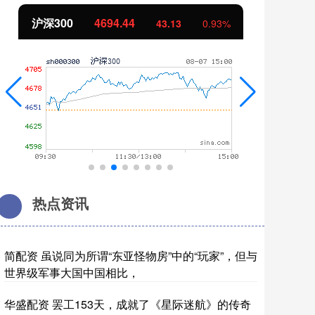
北证50
1134.24
创
11.37
1.01%
热点资讯
简配资 虽说同为所谓“东亚怪物房”中的“玩家”，但与
世界级军事大国中国相比，
华盛配资 罢工153天，成就了《星际迷航》的传奇