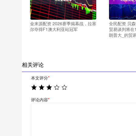
金来源配资 2026赛季揭幕战，拉塞
全民配资 贝森
尔夺得F1澳大利亚站冠军
贸易谈判将在1
朗普大_的贸
相关评论
本文评分
*
评论内容
*