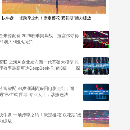
快牛盘 一场跨季之约！康定樱花“双花期”接力绽放
金来源配资 2026赛季揭幕战，拉塞尔夺得
F1澳大利亚站冠军
安联 上海AI企业发布新一代基础大模型 推
理效率最高可达DeepSeek-R1的3倍︱一探
玖富智配 84岁潮汕阿嬷因电影走红，遭
遇“私生式”围堵 专业人士：涉嫌违法
快牛盘 一场跨季之约！康定樱花“双花期”接
力绽放