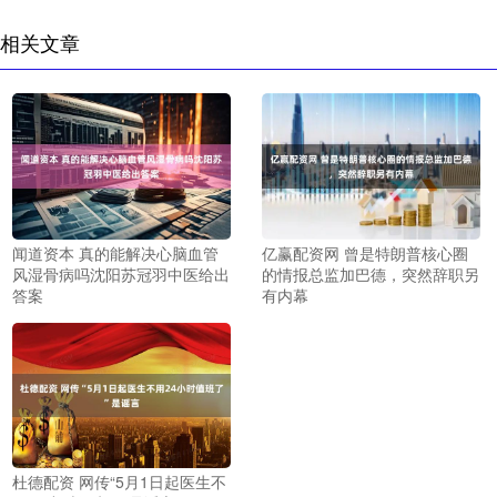
相关文章
闻道资本 真的能解决心脑血管
亿赢配资网 曾是特朗普核心圈
风湿骨病吗沈阳苏冠羽中医给出
的情报总监加巴德，突然辞职另
答案
有内幕
杜德配资 网传“5月1日起医生不