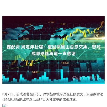
3月7日，前成都蓉城队长、深圳新鹏城球员在社媒发文，真诚致谢远
征的深圳新鹏城球迷以及昨日为其鼓掌的成都球迷。