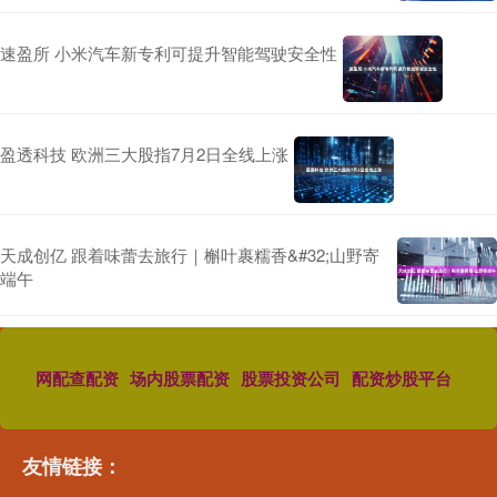
速盈所 小米汽车新专利可提升智能驾驶安全性
盈透科技 欧洲三大股指7月2日全线上涨
天成创亿 跟着味蕾去旅行｜槲叶裹糯香&#32;山野寄
端午
网配查配资
场内股票配资
股票投资公司
配资炒股平台
友情链接：