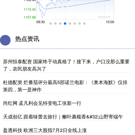
热点资讯
苏州恒泰配资 国家终于动真格了！接下来，户口没那么重要
了，农民朋友高兴了
杜德配资 烂番茄评分最高5部诺兰电影：《奥本海默》仅排
第四，第一是神作
尚红网 孟凡利会见特变电工张新一行
天成创亿 跟着味蕾去旅行｜槲叶裹糯香&#32;山野寄端午
盈透科技 欧洲三大股指7月2日全线上涨