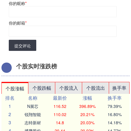
你的昵称
*
你的邮箱
*
提交评论
个股实时涨跌榜
个股跌幅
个股流入
个股流出
换手率
个股涨幅
排名
名称
最新价
涨幅
换手率
1
N展芯
116.52
396.89%
79.39%
2
锐翔智能
110.02
20.21%
16.80%
3
志特新材
14.8
20.03%
14.18%
4
博腾股份
20.44
20.02%
14.77%