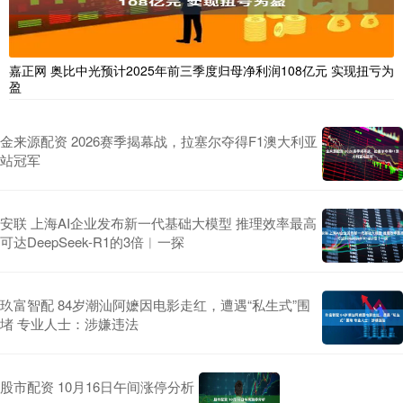
嘉正网 奥比中光预计2025年前三季度归母净利润108亿元 实现扭亏为
盈
金来源配资 2026赛季揭幕战，拉塞尔夺得F1澳大利亚
站冠军
安联 上海AI企业发布新一代基础大模型 推理效率最高
可达DeepSeek-R1的3倍︱一探
玖富智配 84岁潮汕阿嬷因电影走红，遭遇“私生式”围
堵 专业人士：涉嫌违法
股市配资 10月16日午间涨停分析