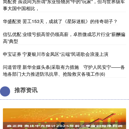
简配资 虽说同为所谓“东亚怪物房”中的“玩家”，但与世界级军
事大国中国相比，
华盛配资 罢工153天，成就了《星际迷航》的传奇胡子？
信弘优配 业绩亏损高管仍领高薪，卓胜微成芯片行业“薪酬偏
高”典型
申宝证券 宁夏银川市金凤区“云端”民谣歌会浪漫上演
问道管理 新华全媒头条|采取有力措施 守护人民安宁——各
地各部门大力推进防汛抗旱、抢险救灾各项工作(6)
推荐资讯