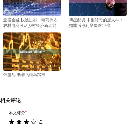
亚投金融 快递进村、电商兴农
博星配资 中报转亏的唐人神：
农村电商激活乡村经济新动能
扣非后净利暴降逾17倍
钱盈配 纸雕飞檐马踏祥
相关评论
本文评分
*